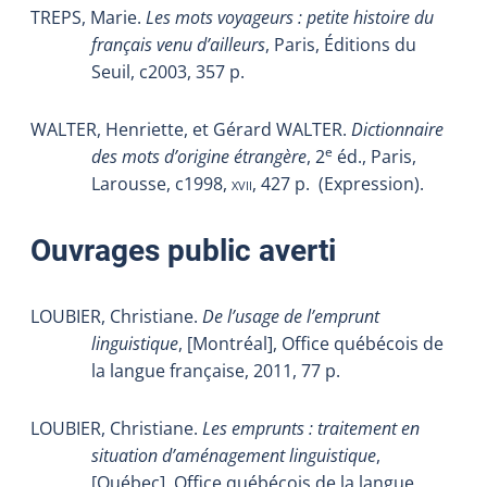
TREPS, Marie.
Les mots voyageurs : petite histoire du
français venu d’ailleurs
, Paris, Éditions du
Seuil, c2003, 357 p.
WALTER, Henriette, et Gérard WALTER.
Dictionnaire
e
des mots d’origine étrangère
, 2
éd., Paris,
Larousse, c1998,
xvii
, 427 p.
(Expression).
Ouvrages public averti
LOUBIER, Christiane.
De l’usage de l’emprunt
linguistique
, [Montréal], Office québécois de
la langue française, 2011, 77 p.
LOUBIER, Christiane.
Les emprunts : traitement en
situation d’aménagement linguistique
,
[Québec], Office québécois de la langue