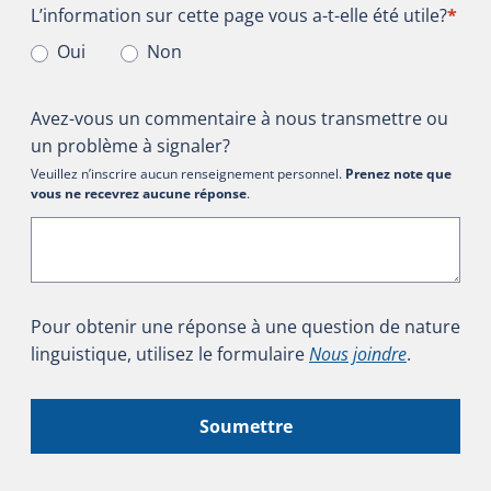
L’information sur cette page vous a-t-elle été utile?
L’information sur cette page vous a-t-elle été utile?
*
Oui
Non
Avez-vous un commentaire à nous transmettre ou
un problème à signaler?
Veuillez n’inscrire aucun renseignement personnel.
Prenez note que
vous ne recevrez aucune réponse
.
Pour obtenir une réponse à une question de nature
linguistique, utilisez le formulaire
Nous joindre
.
Soumettre