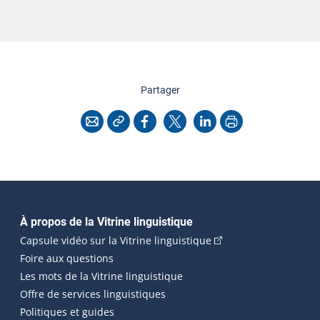
cette page
Partager
Copier l'adresse
Imprimer
Courriel
Facebook
X
LinkedIn
Navigation principale
À propos de la Vitrine linguistique
(Cet hyperlien externe
Capsule vidéo sur la Vitrine linguistique
Foire aux questions
Les mots de la Vitrine linguistique
Offre de services linguistiques
Politiques et guides