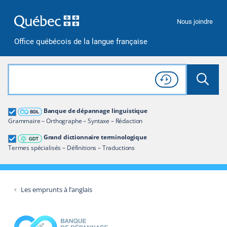
Passer à la recherche
Passer au contenu
Passer à la navigation
Nous joindre
Office québécois de la langue française
Rechercher dans tout le site
Lancer 
Consulter l'
Historique
de recherche
Grand dictionnaire terminologique
Banque de dépannage linguistique
Restreindre aux termes
Grammaire – Orthographe – Syntaxe – Rédaction
Grand dictionnaire terminologique
Termes spécialisés – Définitions – Traductions
Les emprunts à l’anglais