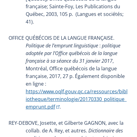
française; Sainte-Foy, Les Publications du
Québec, 2003, 105 p.
(Langues et sociétés;
41).
OFFICE QUÉBÉCOIS DE LA LANGUE FRANÇAISE.
Politique de l’emprunt linguistique
:
politique
adoptée par l’Office québécois de la langue
française à sa séance du 31 janvier 2017
,
Montréal, Office québécois de la langue
française, 2017, 27 p. Également disponible
en ligne :
https://www.oqlf.gouv.qc.ca/ressources/bibl
iotheque/terminologie/20170330_politique_
(Cet hyperlien externe s'ouvrira dans une n
emprunt.pdf
.
REY-DEBOVE, Josette, et Gilberte GAGNON, avec la
collab. de A. Rey, et autres.
Dictionnaire des