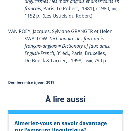
anglicismes : les mots anglais et américains en
français
, Paris, Le Robert, [1981], c1980,
xix
,
1152 p.
(Les Usuels du Robert).
VAN ROEY, Jacques, Sylviane GRANGER et Helen
SWALLOW.
Dictionnaire des faux amis :
français-anglais = Dictionary of faux amis:
e
English-French
, 3
éd., Paris, Bruxelles,
De Boeck & Larcier, c1998,
lxviii
, 790 p.
Dernière mise à jour :
2019
À lire aussi
Aimeriez-vous en savoir davantage
sur l’emprunt linguistique?