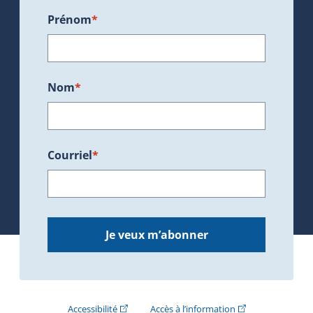
Prénom
*
Nom
*
Courriel
*
Je veux m’abonner
(Cet hyperlien externe s'ouvrira dans une nouve
(Cet hyperlien exte
Accessibilité
Accès à l’information