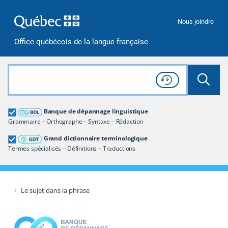
Passer à la recherche
Passer au contenu
Passer à la navigation
Nous joindre
Office québécois de la langue française
Rechercher dans tout le site
Lancer 
Consulter l'
Historique
de recherche
Grand dictionnaire terminologique
Banque de dépannage linguistique
Restreindre aux termes
Grammaire – Orthographe – Syntaxe – Rédaction
Grand dictionnaire terminologique
Termes spécialisés – Définitions – Traductions
Le sujet dans la phrase