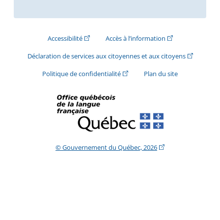
(Cet hyperlien externe s'ouvrira dans une nouve
(Cet hyperlien exte
Accessibilité
Accès à l’information
(Cet hyperli
Déclaration de services aux citoyennes et aux citoyens
(Cet hyperlien externe s'ouvrira d
Politique de confidentialité
Plan du site
(Cet hyperlien extern
© Gouvernement du Québec, 2026