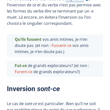
Afficher l'infobulle
l’inversion de
ce
et du verbe n’est pas permise avec
les formes du verbe
être
se terminant par un
‑e
muet. Là encore, on évitera l’inversion ou l’on
choisira le singulier correspondant.
Qu
’
ils fussent
vos amis intimes, je n’en
doute pas. (et non :
Fussent-ce
vos amis
intimes, je n’en doute pas.)
Fut-ce
de grands explorateurs? (et non :
Furent-ce
de grands explorateurs?)
Inversion
sont-ce
Le cas de
sont‑ce
est particulier. Bien qu’il ne soit
pas problématique du point de vue euphonique, il