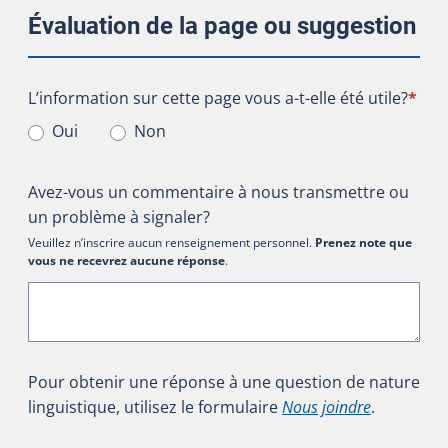
Évaluation de la page ou suggestion
L’information sur cette page vous a-t-elle été utile?
L’information sur cette page vous a-t-elle été utile?
*
Oui
Non
Avez-vous un commentaire à nous transmettre ou
un problème à signaler?
Veuillez n’inscrire aucun renseignement personnel.
Prenez note que
vous ne recevrez aucune réponse
.
Pour obtenir une réponse à une question de nature
linguistique, utilisez le formulaire
Nous joindre
.