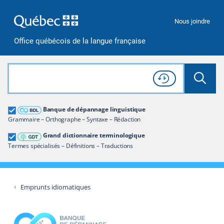
Passer à la recherche
Passer au contenu
Passer à la navigation
Nous joindre
Office québécois de la langue française
Rechercher dans tout le site
Lancer 
Consulter l'
Historique
de recherche
Grand dictionnaire terminologique
Banque de dépannage linguistique
Restreindre aux termes
Grammaire – Orthographe – Syntaxe – Rédaction
Grand dictionnaire terminologique
Termes spécialisés – Définitions – Traductions
Emprunts idiomatiques