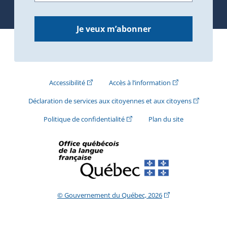
Je veux m’abonner
(Cet hyperlien externe s'ouvrira dans une nouve
(Cet hyperlien exte
Accessibilité
Accès à l’information
(Cet hyperli
Déclaration de services aux citoyennes et aux citoyens
(Cet hyperlien externe s'ouvrira d
Politique de confidentialité
Plan du site
(Cet hyperlien extern
© Gouvernement du Québec, 2026