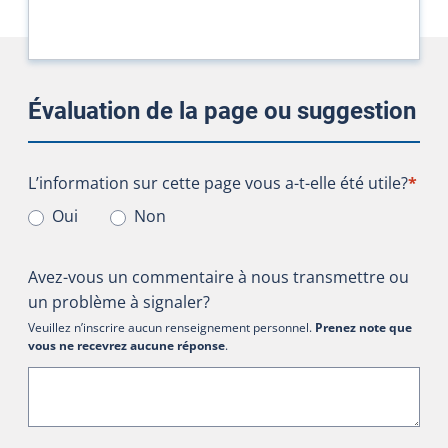
Évaluation de la page ou suggestion
L’information sur cette page vous a-t-elle été utile?
L’information sur cette page vous a-t-elle été utile?
*
Oui
Non
Avez-vous un commentaire à nous transmettre ou
un problème à signaler?
Veuillez n’inscrire aucun renseignement personnel.
Prenez note que
vous ne recevrez aucune réponse
.