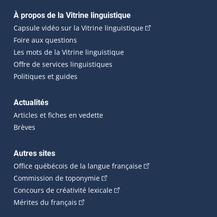
Navigation principale
À propos de la Vitrine linguistique
(Cet hyperlien externe
Capsule vidéo sur la Vitrine linguistique
Foire aux questions
Les mots de la Vitrine linguistique
Offre de services linguistiques
Politiques et guides
Actualités
Articles et fiches en vedette
Brèves
Autres sites
(Cet hyperlien externe 
Office québécois de la langue française
(Cet hyperlien externe s'ouvrira dan
Commission de toponymie
(Cet hyperlien externe s'ouvrira
Concours de créativité lexicale
(Cet hyperlien externe s'ouvrira dans une n
Mérites du français