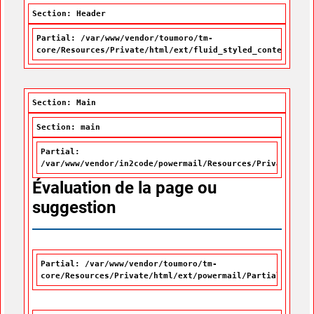
Section: Header
Partial: /var/www/vendor/toumoro/tm-
core/Resources/Private/html/ext/fluid_styled_content/Par
Section: Main
Section: main
Partial:
/var/www/vendor/in2code/powermail/Resources/Private/Par
Évaluation de la page ou
suggestion
Partial: /var/www/vendor/toumoro/tm-
core/Resources/Private/html/ext/powermail/Partials/Misc