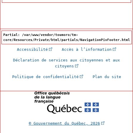
Partial: /var/www/vendor/toumoro/tm-
core/Resources/Private/html/partials/NavigationPivFooter.html
(Cet hyperlien externe s'ouvrira dan
(Cet hype
Accessibilité
Accès à l’information
Déclaration de services aux citoyennes et aux
(Cet hyperlien externe s'
citoyens
(Cet hyperlien externe 
Politique de confidentialité
Plan du site
(Cet hyperlien
© Gouvernement du Québec, 2026