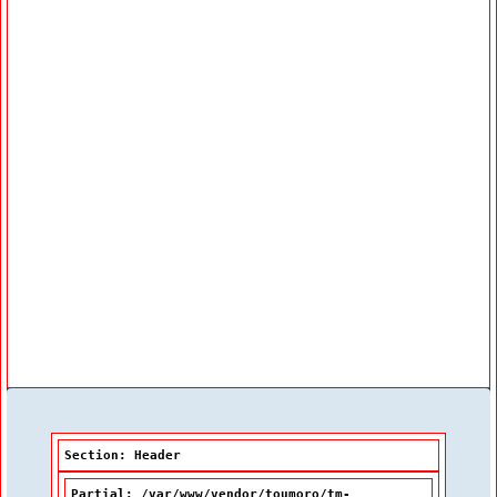
Outils pour apprendre le français
Ressources linguistiques externes
Ressources pour le personnel enseignant
Sujets d’intérêt
Féminisation et rédaction épicène
Néologie
(Cet hyperlien externe s'ouvrira dans u
Officialisation linguistique
Navigation
Index thématique de la BDL
Tutoriel
Section: Header
Partial: /var/www/vendor/toumoro/tm-