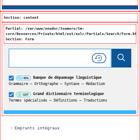
Section: content
Partial: /var/www/vendor/toumoro/tm-
core/Resources/Private/html/ext/solr/Partials/Search/Form.htm
Section: Form
Rechercher dans tout le site
Lancer 
Consulter l'
Historique
de recherche
Grand dictionnaire terminologique
Banque de dépannage linguistique
Restreindre aux termes
Grammaire – Orthographe – Syntaxe – Rédaction
Grand dictionnaire terminologique
Termes spécialisés – Définitions – Traductions
Emprunts intégraux