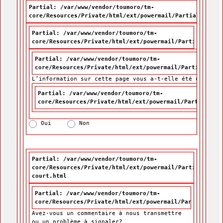
Partial: /var/www/vendor/toumoro/tm-
core/Resources/Private/html/ext/powermail/Partials/Form
Partial: /var/www/vendor/toumoro/tm-
core/Resources/Private/html/ext/powermail/Partials/For
Partial: /var/www/vendor/toumoro/tm-
core/Resources/Private/html/ext/powermail/Partials/For
L’information sur cette page vous a-t-elle été utile?
L’information sur cette page vous a-t-elle été utile?
*
Partial: /var/www/vendor/toumoro/tm-
core/Resources/Private/html/ext/powermail/Partials/Fo
Oui
Non
Partial: /var/www/vendor/toumoro/tm-
core/Resources/Private/html/ext/powermail/Partials/For
court.html
Partial: /var/www/vendor/toumoro/tm-
core/Resources/Private/html/ext/powermail/Partials/For
Avez-vous un commentaire à nous transmettre
ou un problème à signaler?