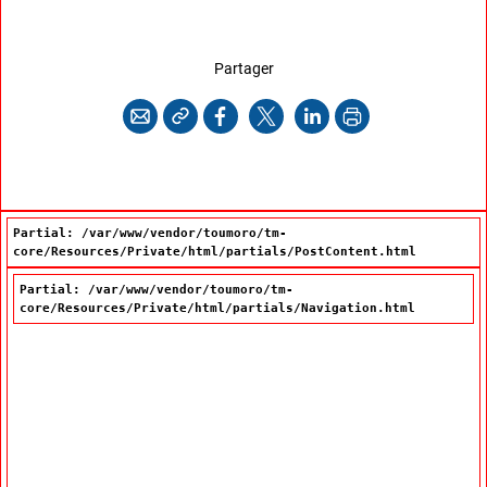
cette page
Partager
Copier l'adresse
Imprimer
Courriel
Facebook
X
LinkedIn
Partial: /var/www/vendor/toumoro/tm-
core/Resources/Private/html/partials/PostContent.html
Partial: /var/www/vendor/toumoro/tm-
core/Resources/Private/html/partials/Navigation.html
Navigation principale
À propos de la Vitrine linguistique
(Cet hyperlien externe s'
Capsule vidéo sur la Vitrine linguistique
Foire aux questions
Les mots de la Vitrine linguistique