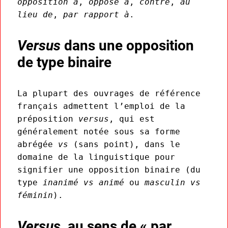
opposition à
,
opposé à
,
contre
,
au
lieu de
,
par rapport à
.
Versus
dans une opposition
de type binaire
La plupart des ouvrages de référence
français admettent l’emploi de la
préposition
versus
, qui est
généralement notée sous sa forme
abrégée
vs
(sans point), dans le
domaine de la linguistique pour
signifier une opposition binaire (du
type
inanimé
vs
animé
ou
masculin
vs
féminin
).
Versus
, au sens de « par