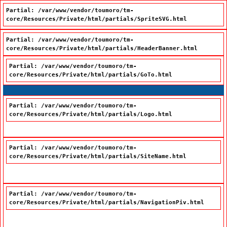
Partial: /var/www/vendor/toumoro/tm-
core/Resources/Private/html/partials/SpriteSVG.html
Partial: /var/www/vendor/toumoro/tm-
core/Resources/Private/html/partials/HeaderBanner.html
Partial: /var/www/vendor/toumoro/tm-
core/Resources/Private/html/partials/GoTo.html
Passer à la recherche
Passer au contenu
Passer à la navigation
Partial: /var/www/vendor/toumoro/tm-
core/Resources/Private/html/partials/Logo.html
Partial: /var/www/vendor/toumoro/tm-
core/Resources/Private/html/partials/SiteName.html
Office québécois de la langue française
Partial: /var/www/vendor/toumoro/tm-
core/Resources/Private/html/partials/NavigationPiv.html
Nous joindre