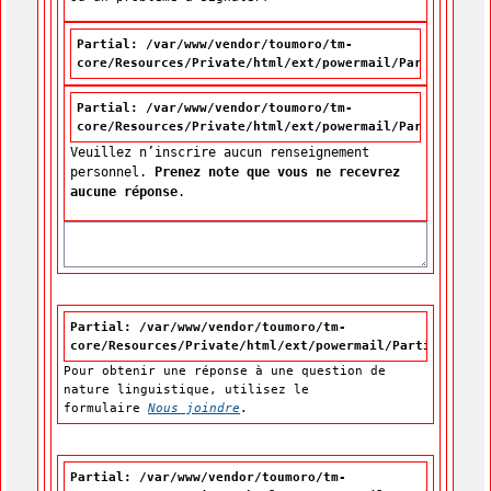
Partial: /var/www/vendor/toumoro/tm-
core/Resources/Private/html/ext/powermail/Partials/For
Partial: /var/www/vendor/toumoro/tm-
core/Resources/Private/html/ext/powermail/Partials/For
Veuillez n’inscrire aucun renseignement
personnel.
Prenez note que vous ne recevrez
aucune réponse
.
Partial: /var/www/vendor/toumoro/tm-
core/Resources/Private/html/ext/powermail/Partials/For
Pour obtenir une réponse à une question de
nature linguistique, utilisez le
formulaire
Nous joindre
.
Partial: /var/www/vendor/toumoro/tm-