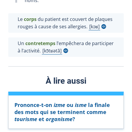
noms.
Le
corps
du patient est couvert de plaques
rouges à cause de ses allergies.
kɔʁ
Afficher l'infobulle
Un
contretemps
l’empêchera de participer
à l’activité.
kɔ̃tʁətã
Afficher l'infobulle
À lire aussi
Prononce-t-on
izme
ou
isme
la finale
des mots qui se terminent comme
tourisme
et
organisme
?