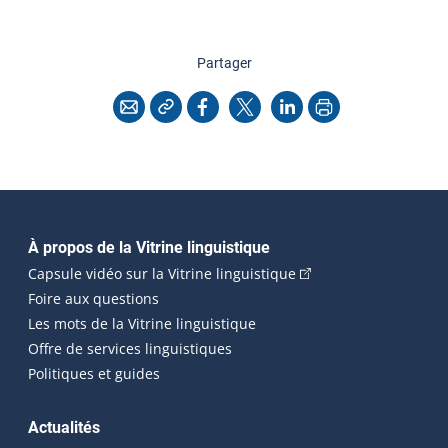
cette page
Partager
Copier l'adresse
Imprimer
Courriel
Facebook
X
LinkedIn
Navigation principale
À propos de la Vitrine linguistique
(Cet hyperlien externe
Capsule vidéo sur la Vitrine linguistique
Foire aux questions
Les mots de la Vitrine linguistique
Offre de services linguistiques
Politiques et guides
Actualités