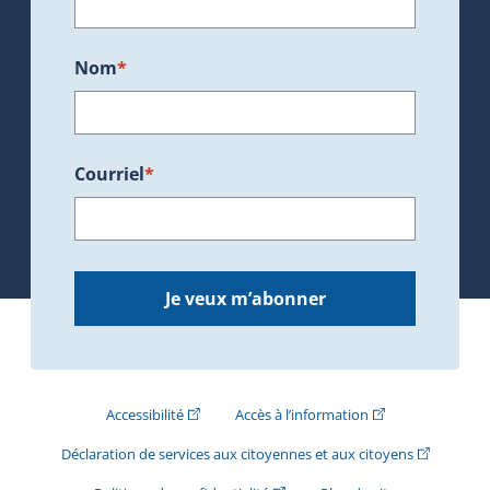
Nom
*
Courriel
*
Je veux m’abonner
(Cet hyperlien externe s'ouvrira dans une nouve
(Cet hyperlien exte
Accessibilité
Accès à l’information
(Cet hyperli
Déclaration de services aux citoyennes et aux citoyens