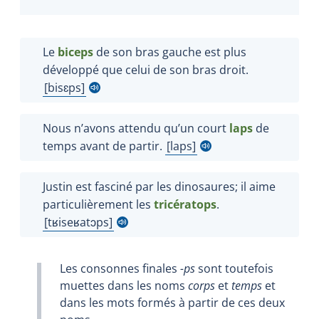
Le
biceps
de son bras gauche est plus
développé que celui de son bras droit.
bisɛps
Afficher l'infobulle
Nous n’avons attendu qu’un court
laps
de
temps avant de partir.
laps
Afficher l'infobulle
Justin est fasciné par les dinosaures; il aime
particulièrement les
tricératops
.
tʁiseʁatɔps
Afficher l'infobulle
Les consonnes finales
-ps
sont toutefois
muettes dans les noms
corps
et
temps
et
dans les mots formés à partir de ces deux