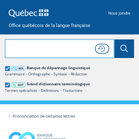
Passer à la recherche
Passer au contenu
Passer à la navigation
Nous joindre
Office québécois de la langue française
Rechercher dans tout le site
Lancer 
Consulter l'
Historique
de recherche
Grand dictionnaire terminologique
Banque de dépannage linguistique
Restreindre aux termes
Grammaire – Orthographe – Syntaxe – Rédaction
Grand dictionnaire terminologique
Termes spécialisés – Définitions – Traductions
Prononciation de certaines lettres