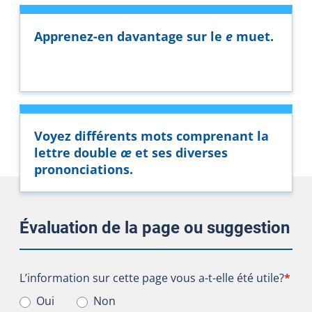
Apprenez-en davantage sur le
e
muet.
Voyez différents mots comprenant la
lettre double
œ
et ses diverses
prononciations.
Évaluation de la page ou suggestion
L’information sur cette page vous a-t-elle été utile?
L’information sur cette page vous a-t-elle été utile?
*
Oui
Non