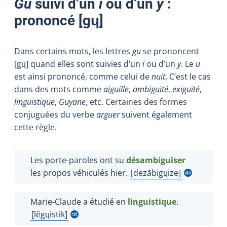
Gu
suivi d’un
i
ou d’un
y
:
prononcé [
gɥ
]
Dans certains mots, les lettres
gu
se prononcent
[gɥ] quand elles sont suivies d’un
i
ou d’un
y
. Le
u
est ainsi prononcé, comme celui de
nuit
. C’est le cas
dans des mots comme
aiguille
,
ambiguïté
,
exiguïté
,
linguistique
,
Guyane
, etc. Certaines des formes
conjuguées du verbe
arguer
suivent également
cette règle.
Les porte-paroles ont su
désambiguïser
les propos véhiculés hier.
dezãbigɥize
Afficher l'infobulle
Marie-Claude a étudié en
linguistique
.
lẽgɥistik
Afficher l'infobulle