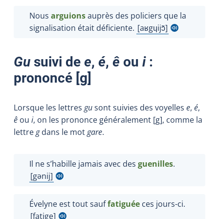
Nous
arguions
auprès des policiers que la
signalisation était déficiente.
aʁgɥijɔ̃
Afficher l'infobulle
Gu
suivi de
e
,
é
,
ê
ou
i
:
prononcé [
g
]
Lorsque les lettres
gu
sont suivies des voyelles
e
,
é
,
ê
ou
i
, on les prononce généralement
[g], comme la
lettre
g
dans le mot
gare
.
Il ne s’habille jamais avec des
guenilles
.
gənij
Afficher l'infobulle
Évelyne est tout sauf
fatiguée
ces jours-ci.
fatige