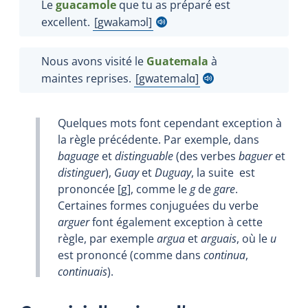
Le
guacamole
que tu as préparé est
excellent.
gwakamɔl
Afficher l'infobulle
Nous avons visité le
Guatemala
à
maintes reprises.
gwatemal
ɑ
Afficher l'infobulle
Quelques mots font cependant exception à
la règle précédente. Par exemple, dans
baguage
et
distinguable
(des verbes
baguer
et
distinguer
),
Guay
et
Duguay
, la suite
est
prononcée [g], comme le
g
de
gare
.
Certaines formes conjuguées du verbe
arguer
font également exception à cette
règle, par exemple
argua
et
arguais
, où le
u
est prononcé (comme dans
continua
,
continuais
).