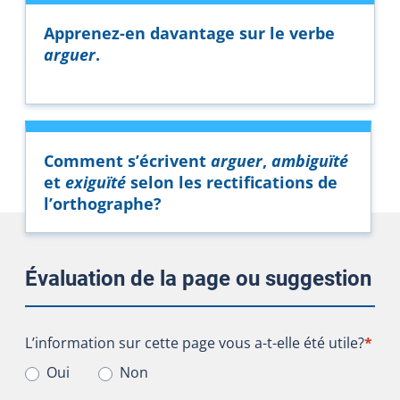
Apprenez-en davantage sur le verbe
arguer
.
Comment s’écrivent
arguer
,
ambiguïté
et
exiguïté
selon les rectifications de
l’orthographe?
Évaluation de la page ou suggestion
L’information sur cette page vous a-t-elle été utile?
L’information sur cette page vous a-t-elle été utile?
*
Oui
Non