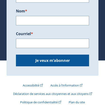
Nom
*
Courriel
*
Je veux m’abonner
(Cet hyperlien externe s'ouvrira dans une nouve
(Cet hyperlien exte
Accessibilité
Accès à l’information
(Cet hyperli
Déclaration de services aux citoyennes et aux citoyens
(Cet hyperlien externe s'ouvrira d
Politique de confidentialité
Plan du site