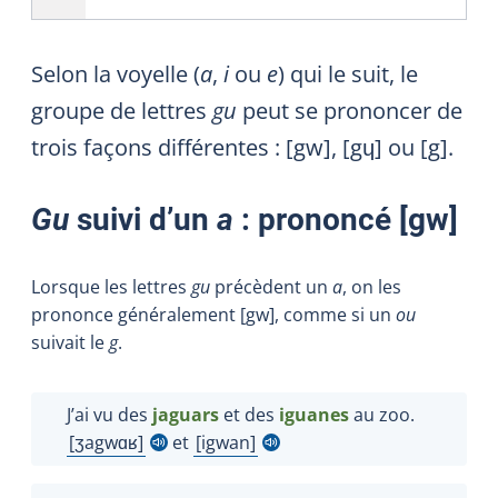
Selon la voyelle (
a
,
i
ou
e
) qui le suit, le
groupe de lettres
gu
peut se prononcer de
trois façons différentes
: [gw], [gɥ] ou [g].
Gu
suivi d’un
a
: prononcé [
gw
]
Lorsque les lettres
gu
précèdent un
a
, on les
prononce généralement [
gw
], comme si un
ou
suivait le
g
.
J’ai vu des
jaguars
et des
iguanes
au zoo.
ʒagwɑʁ
et
igwan
Afficher l'infobulle
Afficher l'infobulle