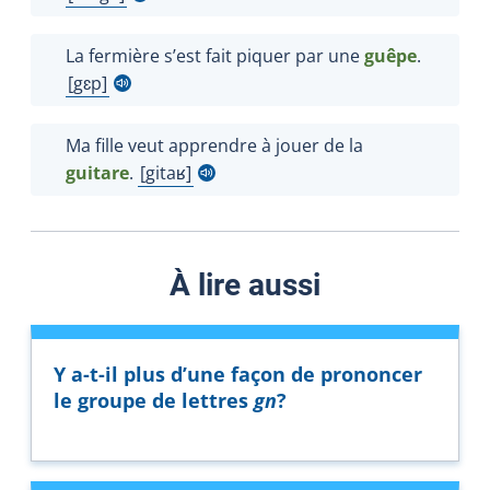
Afficher l'infobulle
La fermière s’est fait piquer par une
guêpe
.
gɛp
Afficher l'infobulle
Ma fille veut apprendre à jouer de la
guitare
.
gitaʁ
Afficher l'infobulle
À lire aussi
Y a-t-il plus d’une façon de prononcer
le groupe de lettres
gn
?