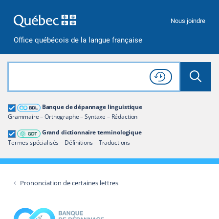
Passer à la recherche
Passer au contenu
Passer à la navigation
Nous joindre
Office québécois de la langue française
Rechercher dans tout le site
Lancer 
Consulter l'
Historique
de recherche
Grand dictionnaire terminologique
Banque de dépannage linguistique
Restreindre aux termes
Grammaire – Orthographe – Syntaxe – Rédaction
Grand dictionnaire terminologique
Termes spécialisés – Définitions – Traductions
Prononciation de certaines lettres