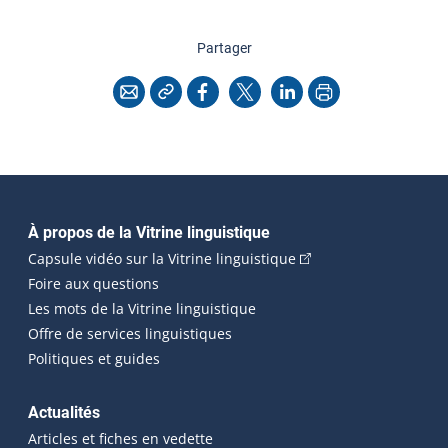
cette page
Partager
Copier l'adresse
Imprimer
Courriel
Facebook
X
LinkedIn
Navigation principale
À propos de la Vitrine linguistique
(Cet hyperlien externe
Capsule vidéo sur la Vitrine linguistique
Foire aux questions
Les mots de la Vitrine linguistique
Offre de services linguistiques
Politiques et guides
Actualités
Articles et fiches en vedette