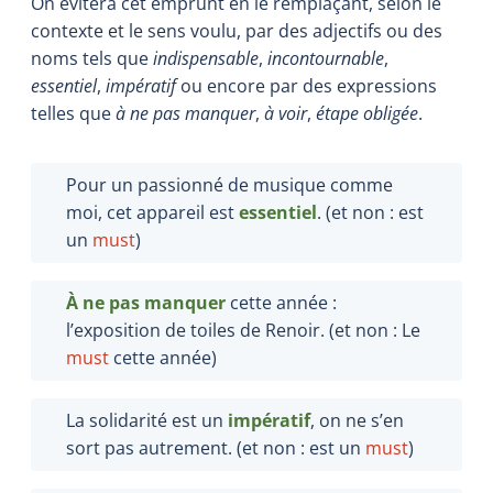
On évitera cet emprunt en le remplaçant, selon le
contexte et le sens voulu, par des adjectifs ou des
noms tels que
indispensable
,
incontournable
,
essentiel
,
impératif
ou encore par des expressions
telles que
à ne pas manquer
,
à voir
,
étape obligée
.
Pour un passionné de musique comme
moi, cet appareil est
essentiel
. (et non : est
un
must
)
À ne pas manquer
cette année :
l’exposition de toiles de Renoir. (et non : Le
must
cette année)
La solidarité est un
impératif
, on ne s’en
sort pas autrement. (et non : est un
must
)