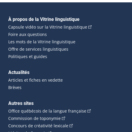
Navigation principale
À propos de la Vitrine linguistique
(Cet hyperlien externe
Capsule vidéo sur la Vitrine linguistique
Foire aux questions
Les mots de la Vitrine linguistique
Offre de services linguistiques
Politiques et guides
Actualités
Articles et fiches en vedette
Brèves
Autres sites
(Cet hyperlien externe 
Office québécois de la langue française
(Cet hyperlien externe s'ouvrira dan
Commission de toponymie
(Cet hyperlien externe s'ouvrira
Concours de créativité lexicale