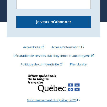
Je veux m’abonner
(Cet hyperlien externe s'ouvrira dans une nouve
(Cet hyperlien exte
Accessibilité
Accès à l’information
(Cet hyperli
Déclaration de services aux citoyennes et aux citoyens
(Cet hyperlien externe s'ouvrira d
Politique de confidentialité
Plan du site
(Cet hyperlien extern
© Gouvernement du Québec, 2026