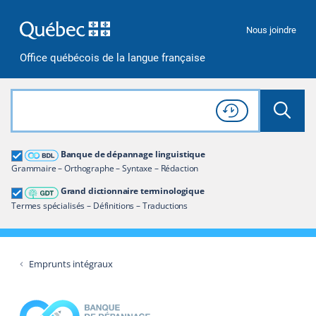
Passer à la recherche
Passer au contenu
Passer à la navigation
Nous joindre
Office québécois de la langue française
Rechercher dans tout le site
Lancer 
Consulter l'
Historique
de recherche
Grand dictionnaire terminologique
Banque de dépannage linguistique
Restreindre aux termes
Grammaire – Orthographe – Syntaxe – Rédaction
Grand dictionnaire terminologique
Termes spécialisés – Définitions – Traductions
Emprunts intégraux