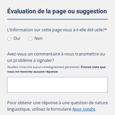
Évaluation de la page ou suggestion
L’information sur cette page vous a-t-elle été utile?
L’information sur cette page vous a-t-elle été utile?
*
Oui
Non
Avez-vous un commentaire à nous transmettre ou
un problème à signaler?
Veuillez n’inscrire aucun renseignement personnel.
Prenez note que
vous ne recevrez aucune réponse
.
Pour obtenir une réponse à une question de nature
linguistique, utilisez le formulaire
Nous joindre
.