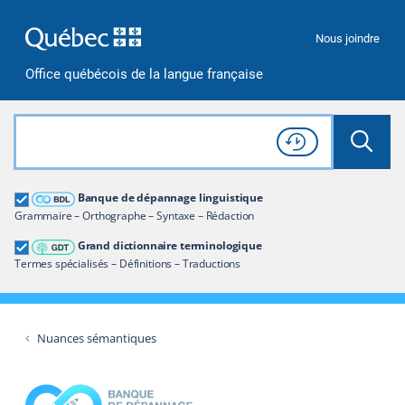
Passer à la recherche
Passer au contenu
Passer à la navigation
Nous joindre
Office québécois de la langue française
Rechercher dans tout le site
Lancer 
Consulter l'
Historique
de recherche
Grand dictionnaire terminologique
Banque de dépannage linguistique
Restreindre aux termes
Grammaire – Orthographe – Syntaxe – Rédaction
Grand dictionnaire terminologique
Termes spécialisés – Définitions – Traductions
Nuances sémantiques