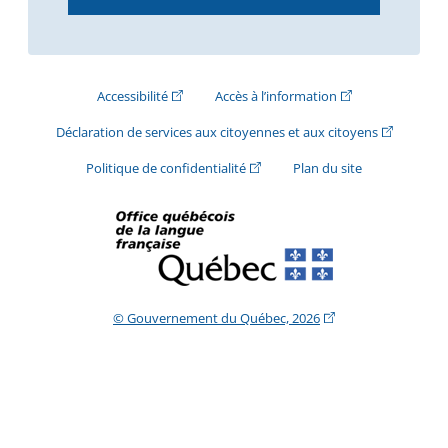
(Cet hyperlien externe s'ouvrira dans une nouve
(Cet hyperlien exte
Accessibilité
Accès à l’information
(Cet hyperli
Déclaration de services aux citoyennes et aux citoyens
(Cet hyperlien externe s'ouvrira d
Politique de confidentialité
Plan du site
(Cet hyperlien extern
© Gouvernement du Québec, 2026