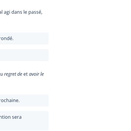
l agi dans le passé,
grondé.
au regret de
et
avoir le
rochaine.
ntion sera