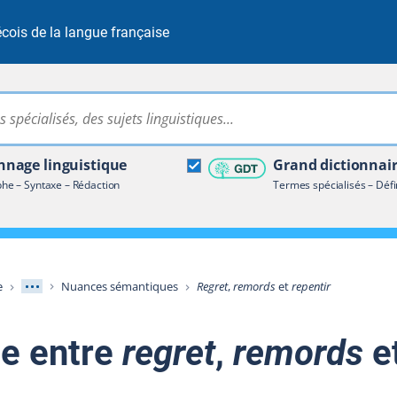
cois de la langue française
Rechercher dans tout le site
ire terminologique
nage linguistique
Grand dictionnai
e – Syntaxe – Rédaction
Termes spécialisés – Défi
Afficher les niveaux intermédiaires
e
Nuances sémantiques
Regret
,
remords
et
repentir
ce entre
regret
,
remords
e