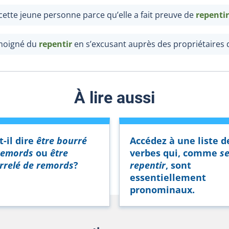
ette jeune personne parce qu’elle a fait preuve de
repentir
émoigné du
repentir
en s’excusant auprès des propriétaires 
À lire aussi
t-il dire
être bourré
Accédez à une liste d
remords
ou
être
verbes qui, comme
s
rrelé de remords
?
repentir
, sont
essentiellement
pronominaux.