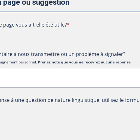
la page ou suggestion
te page vous a-t-elle été utile?
e page vous a-t-elle été utile?
*
aire à nous transmettre ou un problème à signaler?
nseignement personnel.
Prenez note que vous ne recevrez aucune réponse
.
nse à une question de nature linguistique, utilisez le formu