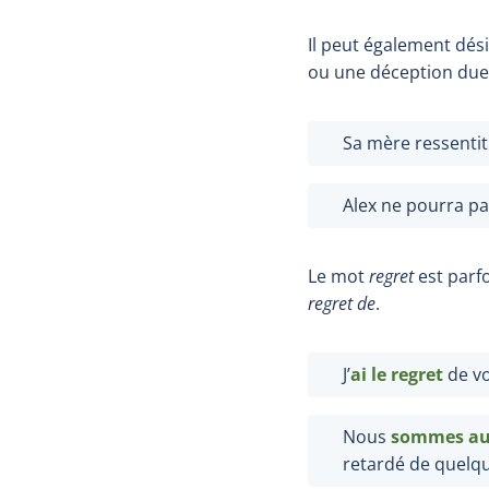
Il peut également dési
ou une déception due 
Sa mère ressenti
Alex ne pourra pa
Le mot
regret
est parf
regret de
.
J’
ai
le
regret
de vo
Nous
sommes au 
retardé de quelq