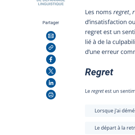
Les noms
regret
,
d’insatisfaction o
cette page
Partager
regret est un sent
Courriel
lié à de la culpabi
Copier l'adresse
d’une erreur com
Facebook
X
Regret
LinkedIn
Le
regret
est un sentim
Imprimer
Lorsque j’ai démén
Le départ à la re