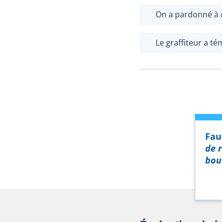
On a pardonné à c
Le graffiteur a t
Fau
de 
bou