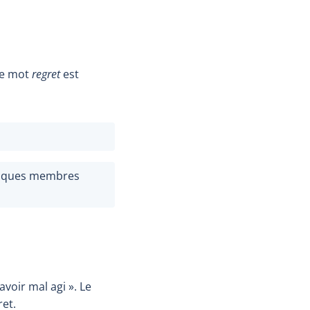
 le mot
regret
est
uelques membres
avoir mal agi ». Le
et.