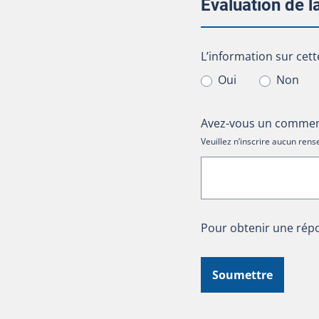
Évaluation de 
L’information sur cet
L’information sur cett
Oui
Non
Avez-vous un comment
Veuillez n’inscrire aucun re
Pour obtenir une répo
Soumettre