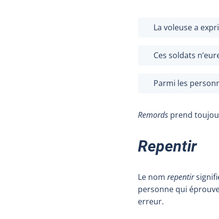
La voleuse a exp
Ces soldats n’eu
Parmi les personn
Remords
prend toujou
Repentir
Le nom
repentir
signif
personne qui éprouve 
erreur.