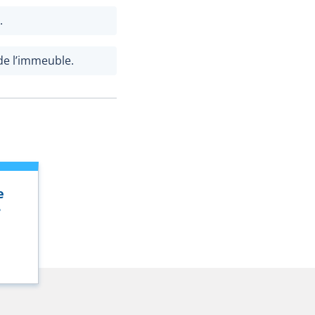
.
de l’immeuble.
e
e