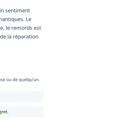
ain sentiment
émantiques. Le
se, le remords est
 de la réparation
ose ou de quelqu’un.
gret
.