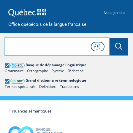
Passer à la recherche
Passer au contenu
Passer à la navigation
Nous joindre
Office québécois de la langue française
Rechercher dans tout le site
Lancer 
Consulter l'
Historique
de recherche
Grand dictionnaire terminologique
Banque de dépannage linguistique
Restreindre aux termes
Grammaire – Orthographe – Syntaxe – Rédaction
Grand dictionnaire terminologique
Termes spécialisés – Définitions – Traductions
Nuances sémantiques