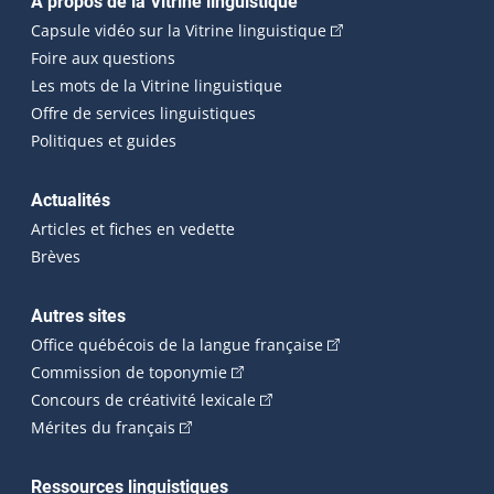
Navigation principale
À propos de la Vitrine linguistique
(Cet hyperlien externe
Capsule vidéo sur la Vitrine linguistique
Foire aux questions
Les mots de la Vitrine linguistique
Offre de services linguistiques
Politiques et guides
Actualités
Articles et fiches en vedette
Brèves
Autres sites
(Cet hyperlien externe 
Office québécois de la langue française
(Cet hyperlien externe s'ouvrira dan
Commission de toponymie
(Cet hyperlien externe s'ouvrira
Concours de créativité lexicale
(Cet hyperlien externe s'ouvrira dans une n
Mérites du français
Ressources linguistiques