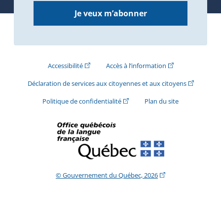
Je veux m’abonner
(Cet hyperlien externe s'ouvrira dans une nouve
(Cet hyperlien exte
Accessibilité
Accès à l’information
(Cet hyperli
Déclaration de services aux citoyennes et aux citoyens
(Cet hyperlien externe s'ouvrira d
Politique de confidentialité
Plan du site
(Cet hyperlien extern
© Gouvernement du Québec, 2026