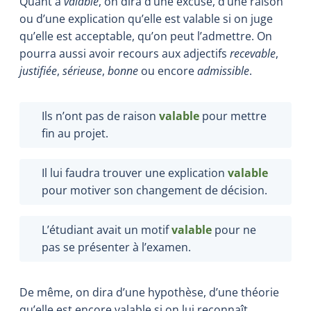
Quant à
valable
, on dira d’une excuse, d’une raison
ou d’une explication qu’elle est valable si on juge
qu’elle est acceptable, qu’on peut l’admettre. On
pourra aussi avoir recours aux adjectifs
recevable
,
justifiée
,
sérieuse
,
bonne
ou encore
admissible
.
Ils n’ont pas de raison
valable
pour mettre
fin au projet.
Il lui faudra trouver une explication
valable
pour motiver son changement de décision.
L’étudiant avait un motif
valable
pour ne
pas se présenter à l’examen.
De même, on dira d’une hypothèse, d’une théorie
qu’elle est encore valable si on lui reconnaît