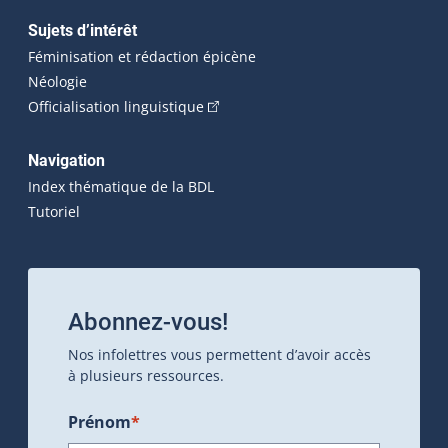
Sujets d’intérêt
Féminisation et rédaction épicène
Néologie
(Cet hyperlien externe s'ouvrira dan
Officialisation linguistique
Navigation
Index thématique de la BDL
Tutoriel
Abonnez-vous!
Nos infolettres vous permettent d’avoir accès
à plusieurs ressources.
Prénom
*