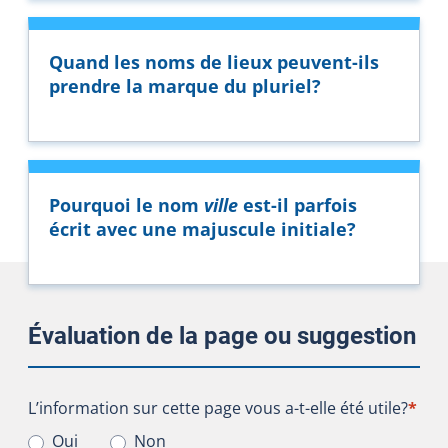
Quand les noms de lieux peuvent-ils
prendre la marque du pluriel?
Pourquoi le nom
ville
est-il parfois
écrit avec une majuscule initiale?
Évaluation de la page ou suggestion
L’information sur cette page vous a-t-elle été utile?
L’information sur cette page vous a-t-elle été utile?
*
Oui
Non