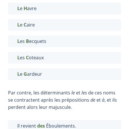
L
e
H
avre
L
e
C
aire
L
es
B
ecquets
L
es
C
oteaux
L
e
G
ardeur
Par contre, les déterminants
le
et
les
de ces noms
se contractent après les prépositions
de
et
à
, et ils
perdent alors leur majuscule.
Il revient
des
Éboulements.