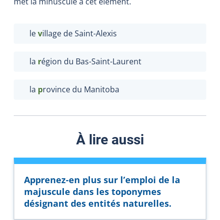
met la minuscule à cet élément.
le
v
illage de Saint-Alexis
la
r
égion du Bas-Saint-Laurent
la
p
rovince du Manitoba
À lire aussi
Apprenez-en plus sur l’emploi de la
majuscule dans les toponymes
désignant des entités naturelles.