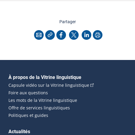
cette page
Partager
Copier l'adresse
Imprimer
Courriel
Facebook
X
LinkedIn
Navigation principale
À propos de la Vitrine linguistique
(Cet hyperlien externe
Capsule vidéo sur la Vitrine linguistique
Foire aux questions
Les mots de la Vitrine linguistique
Offre de services linguistiques
Politiques et guides
Actualités