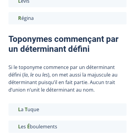
L
évis
R
égina
Toponymes commençant par
un déterminant défini
Si le toponyme commence par un déterminant
défini (
la
,
le
ou
les
), on met aussi la majuscule au
déterminant puisqu’il en fait partie. Aucun trait
d’union n’unit le déterminant au nom.
L
a
T
uque
L
es
É
boulements