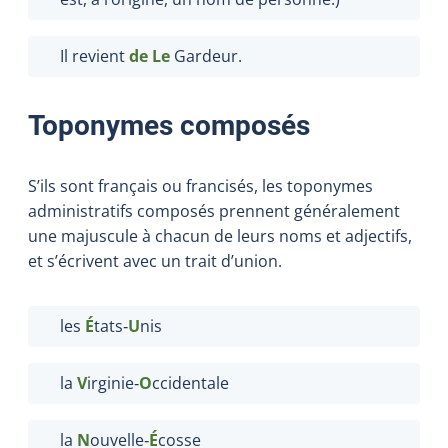
Il revient
de Le
Gardeur.
Toponymes composés
S’ils sont français ou francisés, les toponymes
administratifs composés prennent généralement
une majuscule à chacun de leurs noms et adjectifs,
et s’écrivent avec un trait d’union.
les
É
tats‑
U
nis
la
V
irginie‑
O
ccidentale
la
N
ouvelle‑
É
cosse