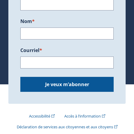
Nom
*
Courriel
*
Je veux m’abonner
(Cet hyperlien externe s'ouvrira dans une nouve
(Cet hyperlien exte
Accessibilité
Accès à l’information
(Cet hyperli
Déclaration de services aux citoyennes et aux citoyens