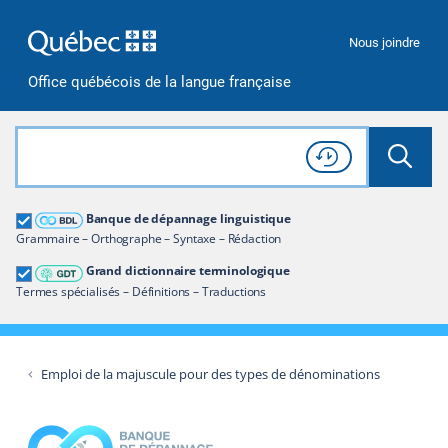
Passer à la recherche
Passer au contenu
Passer à la navigation
Nous joindre
Office québécois de la langue française
Rechercher dans tout le site
Lancer 
Consulter l'
Historique
de recherche
Grand dictionnaire terminologique
Banque de dépannage linguistique
Restreindre aux termes
Grammaire – Orthographe – Syntaxe – Rédaction
Grand dictionnaire terminologique
Termes spécialisés – Définitions – Traductions
Emploi de la majuscule pour des types de dénominations