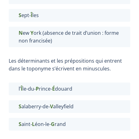
S
ept‑
Î
les
N
ew
Y
ork (absence de trait d’union : forme
non francisée)
Les déterminants et les prépositions qui entrent
dans le toponyme s’écrivent en minuscules.
l’
Î
le-du‑
P
rince-
É
douard
S
alaberry-de‑
V
alleyfield
S
aint‑
L
éon-le-
G
rand