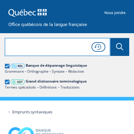
Passer à la recherche
Passer au contenu
Passer à la navigation
Nous joindre
Office québécois de la langue française
Rechercher dans tout le site
Lancer 
Consulter l'
Historique
de recherche
Grand dictionnaire terminologique
Banque de dépannage linguistique
Restreindre aux termes
Grammaire – Orthographe – Syntaxe – Rédaction
Grand dictionnaire terminologique
Termes spécialisés – Définitions – Traductions
Emprunts syntaxiques