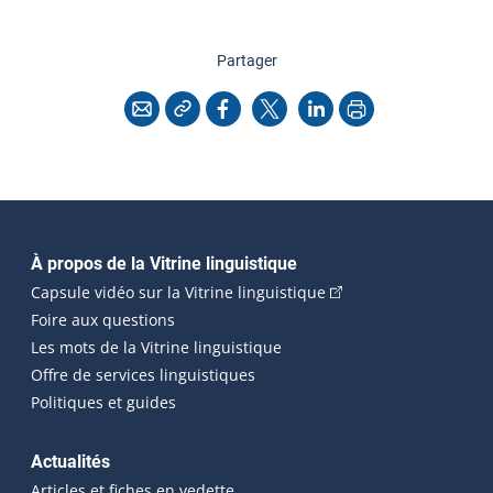
cette page
Partager
Copier l'adresse
Imprimer
Courriel
Facebook
X
LinkedIn
Navigation principale
À propos de la Vitrine linguistique
(Cet hyperlien externe
Capsule vidéo sur la Vitrine linguistique
Foire aux questions
Les mots de la Vitrine linguistique
Offre de services linguistiques
Politiques et guides
Actualités
Articles et fiches en vedette