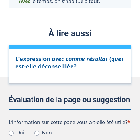
Avec
le temps, on s’habitue à tout.
À lire aussi
L’expression
avec comme résultat
(
que
)
est-elle déconseillée?
Évaluation de la page ou suggestion
L’information sur cette page vous a-t-elle été utile?
L’information sur cette page vous a-t-elle été utile?
*
Oui
Non