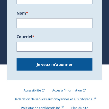
Nom
*
Courriel
*
Je veux m’abonner
(Cet hyperlien externe s'ouvrira dans une nouve
(Cet hyperlien exte
Accessibilité
Accès à l’information
(Cet hyperli
Déclaration de services aux citoyennes et aux citoyens
(Cet hyperlien externe s'ouvrira d
Politique de confidentialité
Plan du site