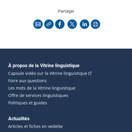
cette page
Partager
Copier l'adresse
Imprimer
Courriel
Facebook
X
LinkedIn
Navigation principale
À propos de la Vitrine linguistique
(Cet hyperlien externe
Capsule vidéo sur la Vitrine linguistique
Foire aux questions
Les mots de la Vitrine linguistique
Offre de services linguistiques
Politiques et guides
Actualités
Articles et fiches en vedette