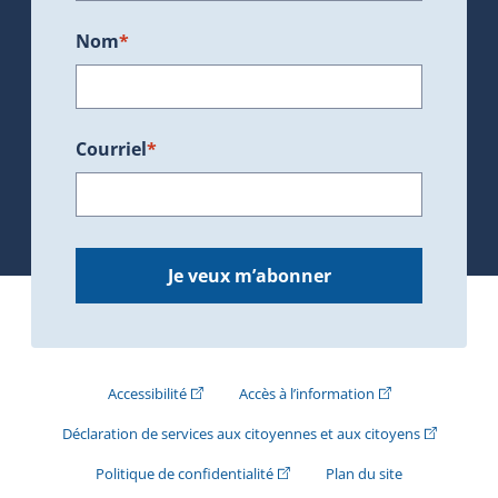
Nom
*
Courriel
*
Je veux m’abonner
(Cet hyperlien externe s'ouvrira dans une nouve
(Cet hyperlien exte
Accessibilité
Accès à l’information
(Cet hyperli
Déclaration de services aux citoyennes et aux citoyens
(Cet hyperlien externe s'ouvrira d
Politique de confidentialité
Plan du site