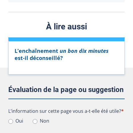
À lire aussi
L’enchaînement
un bon dix minutes
est-il déconseillé?
Évaluation de la page ou suggestion
L’information sur cette page vous a-t-elle été utile?
L’information sur cette page vous a-t-elle été utile?
*
Oui
Non