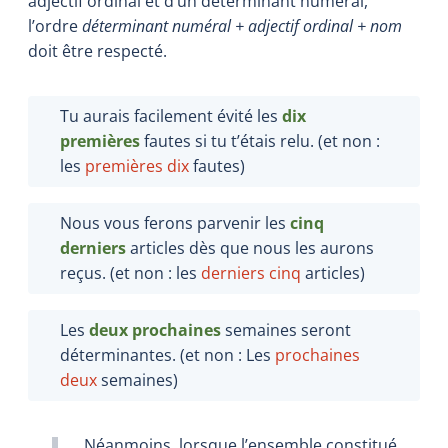
adjectif ordinal et d’un déterminant numéral,
l’ordre
déterminant numéral + adjectif ordinal +
nom
doit être respecté.
Tu aurais facilement évité les
dix
premières
fautes si tu t’étais relu. (et non :
les
premières
dix
fautes)
Nous vous ferons parvenir les
cinq
derniers
articles dès que nous les aurons
reçus. (et non : les
derniers
cinq
articles)
Les
deux prochaines
semaines seront
déterminantes. (et non : Les
prochaines
deux
semaines)
Néanmoins, lorsque l’ensemble constitué