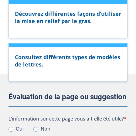
Découvrez différentes façons d’utiliser
la mise en relief par le gras.
Consultez différents types de modèles
de lettres.
Évaluation de la page ou suggestion
L’information sur cette page vous a-t-elle été utile?
L’information sur cette page vous a-t-elle été utile?
*
Oui
Non