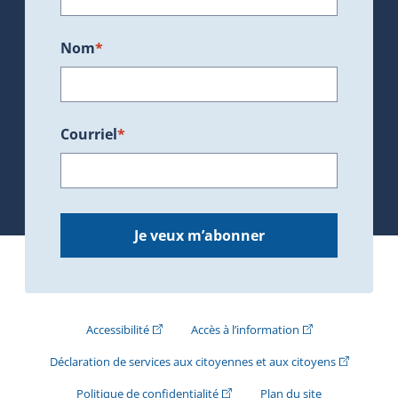
Nom
*
Courriel
*
Je veux m’abonner
(Cet hyperlien externe s'ouvrira dans une nouve
(Cet hyperlien exte
Accessibilité
Accès à l’information
(Cet hyperli
Déclaration de services aux citoyennes et aux citoyens
(Cet hyperlien externe s'ouvrira d
Politique de confidentialité
Plan du site