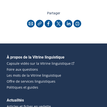
cette page
Partager
Copier l'adresse
Imprimer
Courriel
Facebook
X
LinkedIn
Navigation principale
À propos de la Vitrine linguistique
(Cet hyperlien externe
Capsule vidéo sur la Vitrine linguistique
Foire aux questions
Les mots de la Vitrine linguistique
Offre de services linguistiques
Politiques et guides
Actualités
Articles et fiches en vedette