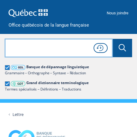
Passer à la recherche
Passer au contenu
Passer à la navigation
Nous joindre
Office québécois de la langue française
Rechercher dans tout le site
Lancer 
Consulter l'
Historique
de recherche
Grand dictionnaire terminologique
Banque de dépannage linguistique
Restreindre aux termes
Grammaire – Orthographe – Syntaxe – Rédaction
Grand dictionnaire terminologique
Termes spécialisés – Définitions – Traductions
Lettre