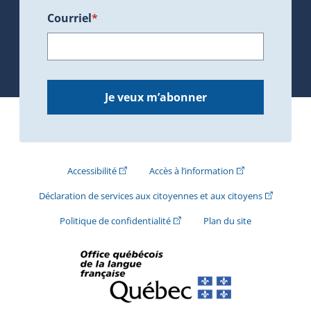
Courriel
*
Je veux m’abonner
(Cet hyperlien externe s'ouvrira dans une nouve
(Cet hyperlien exte
Accessibilité
Accès à l’information
(Cet hyperli
Déclaration de services aux citoyennes et aux citoyens
(Cet hyperlien externe s'ouvrira d
Politique de confidentialité
Plan du site