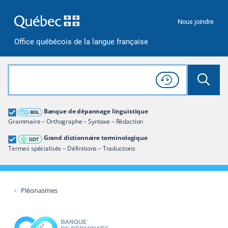
Passer à la recherche
Passer au contenu
Passer à la navigation
Nous joindre
Office québécois de la langue française
Rechercher dans tout le site
Lancer 
Consulter l'
Historique
de recherche
Grand dictionnaire terminologique
Banque de dépannage linguistique
Restreindre aux termes
Grammaire – Orthographe – Syntaxe – Rédaction
Grand dictionnaire terminologique
Termes spécialisés – Définitions – Traductions
Pléonasmes