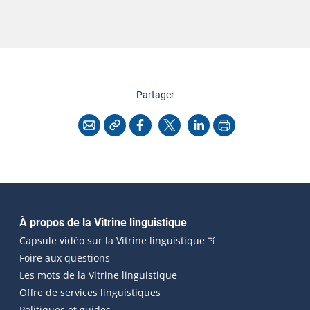
cette page
Partager
Copier l'adresse
Imprimer
Courriel
Facebook
X
LinkedIn
Navigation principale
À propos de la Vitrine linguistique
(Cet hyperlien externe
Capsule vidéo sur la Vitrine linguistique
Foire aux questions
Les mots de la Vitrine linguistique
Offre de services linguistiques
Politiques et guides