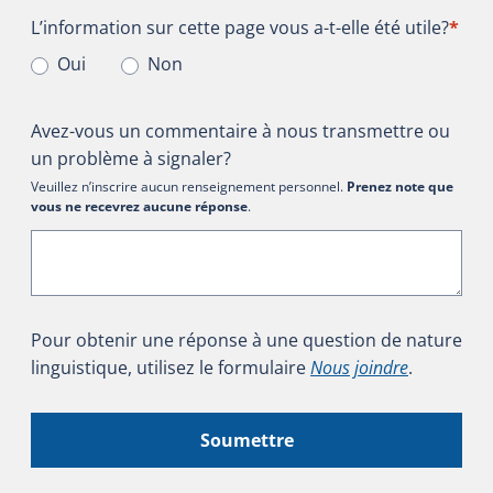
L’information sur cette page vous a-t-elle été utile?
L’information sur cette page vous a-t-elle été utile?
*
Oui
Non
Avez-vous un commentaire à nous transmettre ou
un problème à signaler?
Veuillez n’inscrire aucun renseignement personnel.
Prenez note que
vous ne recevrez aucune réponse
.
Pour obtenir une réponse à une question de nature
linguistique, utilisez le formulaire
Nous joindre
.
Soumettre