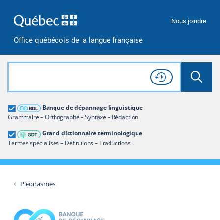
Passer à la recherche
Passer au contenu
Passer à la navigation
Nous joindre
Office québécois de la langue française
Rechercher dans tout le site
Lancer 
Consulter l'
Historique
de recherche
Grand dictionnaire terminologique
Banque de dépannage linguistique
Restreindre aux termes
Grammaire – Orthographe – Syntaxe – Rédaction
Grand dictionnaire terminologique
Termes spécialisés – Définitions – Traductions
Pléonasmes