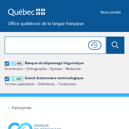
Passer à la recherche
Passer au contenu
Passer à la navigation
Nous joindre
Office québécois de la langue française
Rechercher dans tout le site
Lancer 
Consulter l'
Historique
de recherche
Grand dictionnaire terminologique
Banque de dépannage linguistique
Restreindre aux termes
Grammaire – Orthographe – Syntaxe – Rédaction
Grand dictionnaire terminologique
Termes spécialisés – Définitions – Traductions
Paronymes