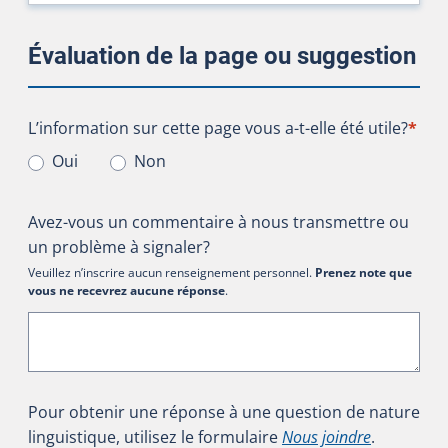
Évaluation de la page ou suggestion
L’information sur cette page vous a-t-elle été utile?
L’information sur cette page vous a-t-elle été utile?
*
Oui
Non
Avez-vous un commentaire à nous transmettre ou
un problème à signaler?
Veuillez n’inscrire aucun renseignement personnel.
Prenez note que
vous ne recevrez aucune réponse
.
Pour obtenir une réponse à une question de nature
linguistique, utilisez le formulaire
Nous joindre
.