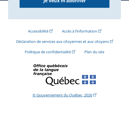
Je veux m’abonner
(Cet hyperlien externe s'ouvrira dans une nouve
(Cet hyperlien exte
Accessibilité
Accès à l’information
(Cet hyperli
Déclaration de services aux citoyennes et aux citoyens
(Cet hyperlien externe s'ouvrira d
Politique de confidentialité
Plan du site
(Cet hyperlien extern
© Gouvernement du Québec, 2026