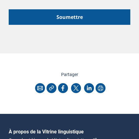
Soumettre
cette page
Partager
Copier l'adresse
Imprimer
Courriel
Facebook
X
LinkedIn
Navigation principale
À propos de la Vitrine linguistique