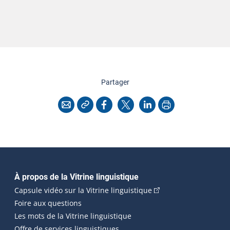
cette page
Partager
Copier l'adresse
Imprimer
Courriel
Facebook
X
LinkedIn
Navigation principale
À propos de la Vitrine linguistique
(Cet hyperlien externe
Capsule vidéo sur la Vitrine linguistique
Foire aux questions
Les mots de la Vitrine linguistique
Offre de services linguistiques