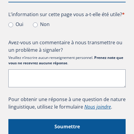
L’information sur cette page vous a-t-elle été utile?
L’information sur cette page vous a-t-elle été utile?
*
Oui
Non
Avez-vous un commentaire à nous transmettre ou
un problème à signaler?
Veuillez n’inscrire aucun renseignement personnel.
Prenez note que
vous ne recevrez aucune réponse
.
Pour obtenir une réponse à une question de nature
linguistique, utilisez le formulaire
Nous joindre
.
Soumettre