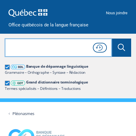
Passer à la recherche
Passer au contenu
Passer à la navigation
Nous joindre
Office québécois de la langue française
Rechercher dans tout le site
Lancer 
Consulter l'
Historique
de recherche
Grand dictionnaire terminologique
Banque de dépannage linguistique
Restreindre aux termes
Grammaire – Orthographe – Syntaxe – Rédaction
Grand dictionnaire terminologique
Termes spécialisés – Définitions – Traductions
Pléonasmes