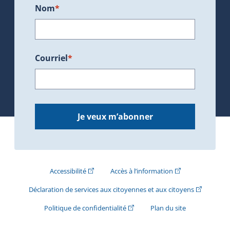
Nom
*
Courriel
*
Je veux m’abonner
(Cet hyperlien externe s'ouvrira dans une nouve
(Cet hyperlien exte
Accessibilité
Accès à l’information
(Cet hyperli
Déclaration de services aux citoyennes et aux citoyens
(Cet hyperlien externe s'ouvrira d
Politique de confidentialité
Plan du site