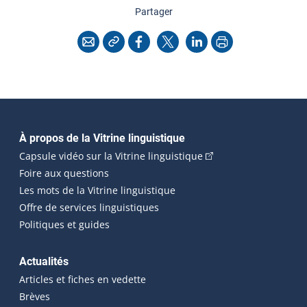
cette page
Partager
Copier l'adresse
Imprimer
Courriel
Facebook
X
LinkedIn
Navigation principale
À propos de la Vitrine linguistique
(Cet hyperlien externe
Capsule vidéo sur la Vitrine linguistique
Foire aux questions
Les mots de la Vitrine linguistique
Offre de services linguistiques
Politiques et guides
Actualités
Articles et fiches en vedette
Brèves