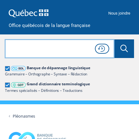
Passer à la recherche
Passer au contenu
Passer à la navigation
Nous joindre
Office québécois de la langue française
Rechercher dans tout le site
Lancer 
Consulter l'
Historique
de recherche
Grand dictionnaire terminologique
Banque de dépannage linguistique
Restreindre aux termes
Grammaire – Orthographe – Syntaxe – Rédaction
Grand dictionnaire terminologique
Termes spécialisés – Définitions – Traductions
Pléonasmes