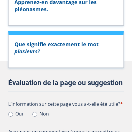
Apprenez-en davantage sur les
pléonasmes.
Que signifie exactement le mot
plusieurs
?
Évaluation de la page ou suggestion
L’information sur cette page vous a-t-elle été utile?
L’information sur cette page vous a-t-elle été utile?
*
Oui
Non
Avez-vous un commentaire à nous transmettre ou