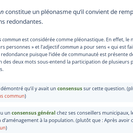
un
constitue un pléonasme qu’il convient de remp
ns redondantes.
us commun
est considérée comme pléonastique. En effet, le
rs personnes » et l’adjectif
commun
a pour sens « qui est fa
onc redondance puisque l’idée de communauté est présente de
un des deux mots sous-entend la participation de plusieurs 
s.
démontré qu’il y avait un
consensus
sur cette question. (plu
us commun
)
nu un
consensus général
chez ses conseillers municipaux, l
 d’aménagement à la population. (plutôt que : Après avoir
un
)