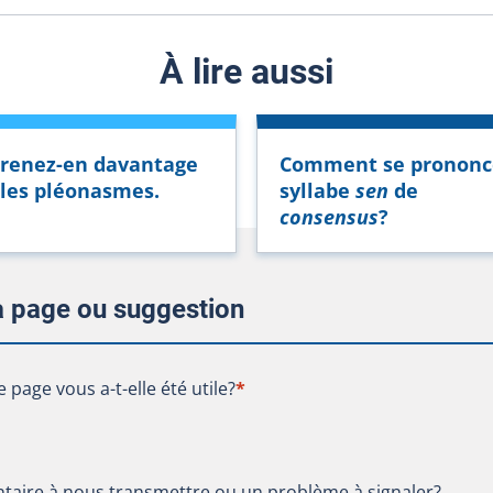
À lire aussi
renez-en davantage
Comment se prononc
 les pléonasmes.
syllabe
sen
de
consensus
?
la page ou suggestion
te page vous a-t-elle été utile?
e page vous a-t-elle été utile?
*
aire à nous transmettre ou un problème à signaler?