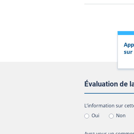
App
sur
Évaluation de 
L’information sur cet
L’information sur cett
Oui
Non
Avez-vous un comment