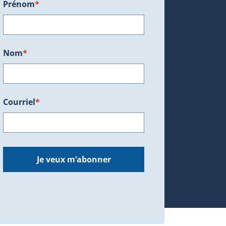
Prénom
*
ans une nouvelle fenêtre.)
Nom
*
Courriel
*
dans une nouvelle fenêtre.)
Je veux m’abonner