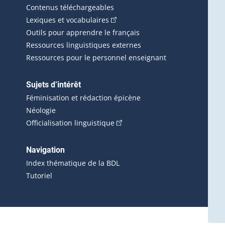
Contenus téléchargeables
(Cet hyperlien externe s'ouvrira d
Lexiques et vocabulaires
Outils pour apprendre le français
Ressources linguistiques externes
Ressources pour le personnel enseignant
Sujets d’intérêt
Féminisation et rédaction épicène
Néologie
(Cet hyperlien externe s'ouvrira 
Officialisation linguistique
rlien externe s'ouvrira dans une nouvelle fenêtre.)
 s'ouvrira dans une nouvelle fenêtre.)
erne s'ouvrira dans une nouvelle fenêtre.)
Navigation
ira dans une nouvelle fenêtre.)
Index thématique de la BDL
Tutoriel