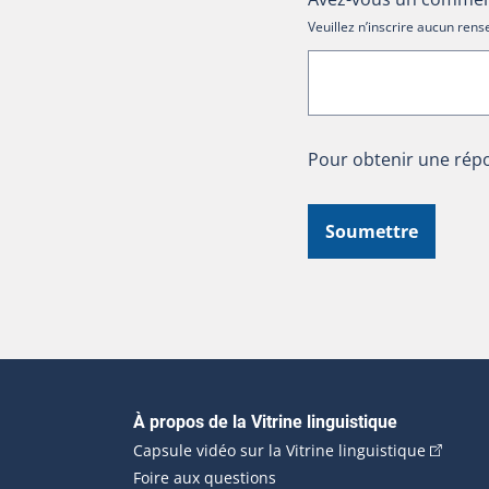
Veuillez n’inscrire aucun re
Pour obtenir une répo
Soumettre
Navigation principale
À propos de la Vitrine linguistique
(Cet hyp
Capsule vidéo sur la Vitrine linguistique
Foire aux questions