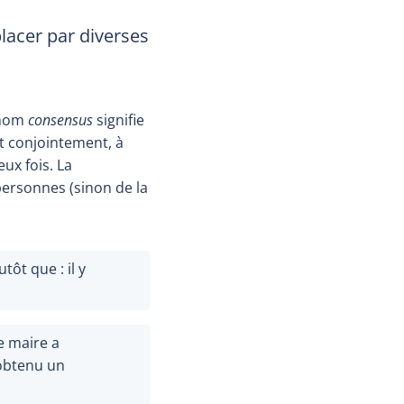
lacer par diverses
 nom
consensus
signifie
it conjointement, à
ux fois. La
personnes (sinon de la
tôt que : il y
e maire a
 obtenu un