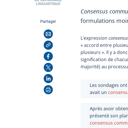
Consensus comm
formulations moi
cette page
Partager
Courriel
L’expression
consens
Copier l'adresse
« accord entre plusieu
plusieurs ». Il y a d
Facebook
signification de chac
X
majorité) au processu
LinkedIn
Les sondages ont 
Imprimer
avait un
consens
Après avoir obte
présenté son plan
consensus comm