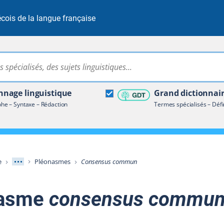
cois de la langue française
Rechercher dans tout le site
ire terminologique
nage linguistique
Grand dictionnai
e – Syntaxe – Rédaction
Termes spécialisés – Défi
Afficher les niveaux intermédiaires
e
Pléonasmes
Consensus commun
nasme
consensus commu