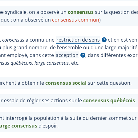
e syndicale, on a observé un
consensus
sur la question d
t que : on a observé un
consensus commun
)
t
consensus
a connu une
restriction de sens
et en est ven
Afficher l'infobulle
 plus grand nombre, de l’ensemble ou d’une large majorité 
ant employé, dans cette
acception
, dans différentes ex
Afficher l'infobulle
nsus québécois
,
large
consensus
, etc.
erchent à obtenir le
consensus social
sur cette question.
r essaie de régler ses actions sur le
consensus québécois
.
ont interrogé la population à la suite du dernier sommet sur
large consensus
d’espoir.