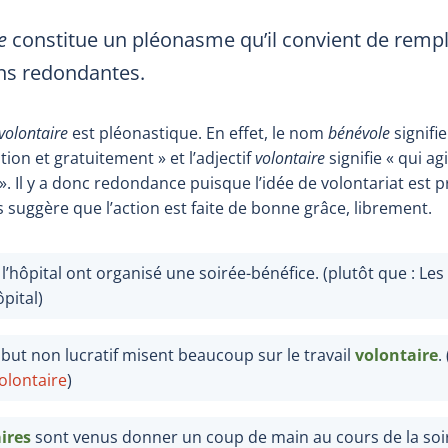
re
constitue un pléonasme qu’il convient de rempl
ns redondantes.
volontaire
est pléonastique. En effet, le nom
bénévole
signifie
tion et gratuitement
» et l’adjectif
volontaire
signifie «
qui ag
». Il y a donc redondance puisque l’idée de volontariat est p
suggère que l’action est faite de bonne grâce, librement.
l’hôpital ont organisé une soirée-bénéfice. (plutôt que : Les
ôpital
)
but non lucratif misent beaucoup sur le travail
volontaire
.
olontaire
)
ires
sont venus donner un coup de main au cours de la soiré