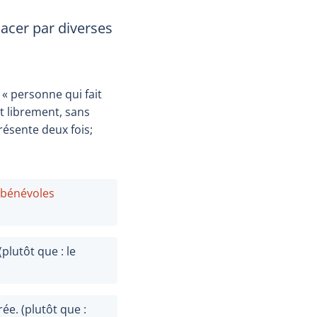
acer par diverses
 «
personne qui fait
it librement, sans
résente deux fois;
bénévoles
 (plutôt que : le
e. (plutôt que :