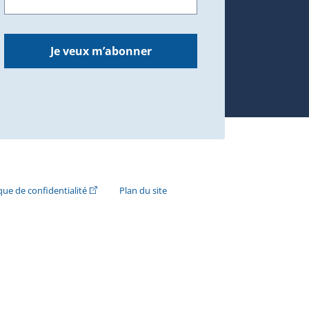
dans une nouvelle fenêtre.)
Je veux m’abonner
n externe s'ouvrira dans une nouvelle fenêtre.)
(Cet hyperlien externe s'ouvrira dans une nouvelle fenê
ique de confidentialité
Plan du site
e s'ouvrira dans une nouvelle fenêtre.)