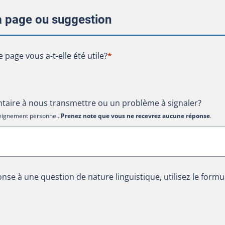
la page ou suggestion
te page vous a-t-elle été utile?
e page vous a-t-elle été utile?
*
aire à nous transmettre ou un problème à signaler?
nseignement personnel.
Prenez note que vous ne recevrez aucune réponse
.
nse à une question de nature linguistique, utilisez le formu