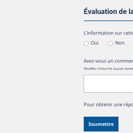
Évaluation de 
L’information sur cet
L’information sur cett
Oui
Non
Avez-vous un comment
Veuillez n’inscrire aucun re
Pour obtenir une répo
Soumettre