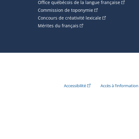
(Cet hype
Office québécois de la langue française
(Cet hyperlien externe
Commission de toponymie
(Cet hyperlien ext
Concours de créativité lexicale
(Cet hyperlien externe s'ouvr
Mérites du français
(Cet hyperlien externe s'ouvr
Accessibilité
Accès à l’information