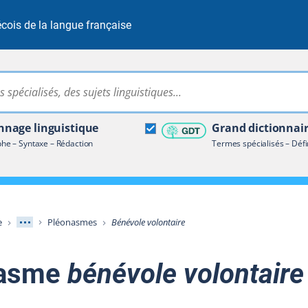
cois de la langue française
Rechercher dans tout le site
ire terminologique
nage linguistique
Grand dictionnai
e – Syntaxe – Rédaction
Termes spécialisés – Défi
Afficher les niveaux intermédiaires
e
Pléonasmes
Bénévole volontaire
nasme
bénévole volontaire