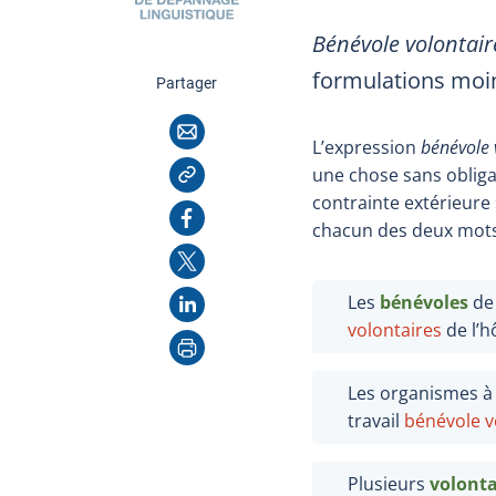
Bénévole volontai
formulations moi
cette page
Partager
Courriel
L’expression
bénévole 
Copier l'adresse
une chose sans obliga
contrainte extérieure
Facebook
chacun des deux mots 
X
LinkedIn
Les
bénévoles
de 
volontaires
de l’h
Imprimer
Les organismes à 
travail
bénévole v
Plusieurs
volonta