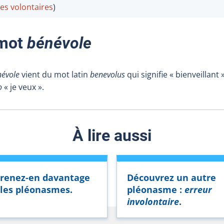
es volontaires
)
 mot
bénévole
évole
vient du mot latin
benevolus
qui signifie « bienveillant
o
« je veux ».
À lire aussi
renez-en davantage
Découvrez un autre
 les pléonasmes.
pléonasme :
erreur
involontaire
.