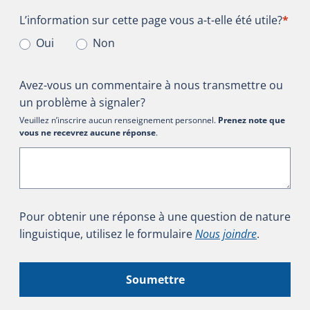
L’information sur cette page vous a-t-elle été utile?
L’information sur cette page vous a-t-elle été utile?
*
Oui
Non
Avez-vous un commentaire à nous transmettre ou
un problème à signaler?
Veuillez n’inscrire aucun renseignement personnel.
Prenez note que
vous ne recevrez aucune réponse
.
Pour obtenir une réponse à une question de nature
linguistique, utilisez le formulaire
Nous joindre
.
Soumettre