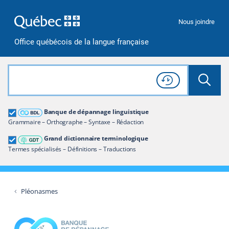
Passer à la recherche
Passer au contenu
Passer à la navigation
Nous joindre
Office québécois de la langue française
Rechercher dans tout le site
Lancer 
Consulter l'
Historique
de recherche
Grand dictionnaire terminologique
Banque de dépannage linguistique
Restreindre aux termes
Grammaire – Orthographe – Syntaxe – Rédaction
Grand dictionnaire terminologique
Termes spécialisés – Définitions – Traductions
Pléonasmes