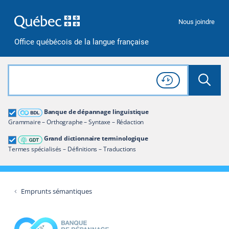
Passer à la recherche
Passer au contenu
Passer à la navigation
Nous joindre
Office québécois de la langue française
Rechercher dans tout le site
Lancer 
Consulter l'
Historique
de recherche
Grand dictionnaire terminologique
Banque de dépannage linguistique
Restreindre aux termes
Grammaire – Orthographe – Syntaxe – Rédaction
Grand dictionnaire terminologique
Termes spécialisés – Définitions – Traductions
Emprunts sémantiques