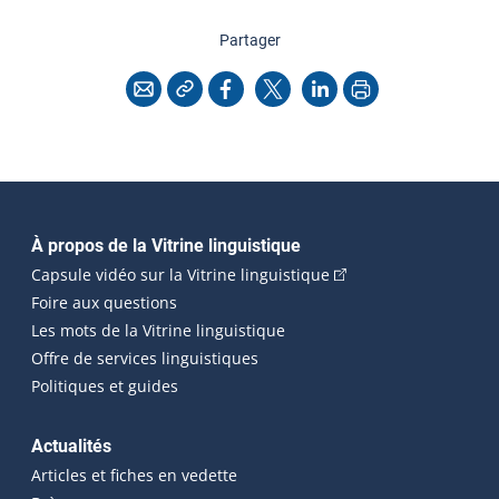
cette page
Partager
Copier l'adresse
Imprimer
Courriel
Facebook
X
LinkedIn
Navigation principale
À propos de la Vitrine linguistique
(Cet hyperlien externe
Capsule vidéo sur la Vitrine linguistique
Foire aux questions
Les mots de la Vitrine linguistique
Offre de services linguistiques
Politiques et guides
Actualités
Articles et fiches en vedette