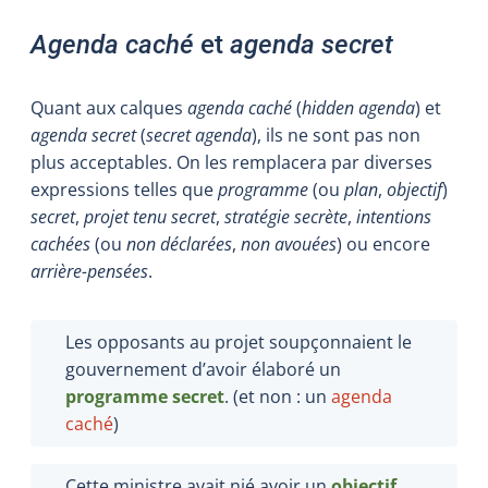
Agenda caché
et
agenda secret
Quant aux calques
agenda caché
(
hidden agenda
)
et
agenda secret
(
secret
agenda
), ils ne sont pas non
plus acceptables. On les remplacera par diverses
expressions telles que
programme
(ou
plan
,
objectif
)
secret
,
projet tenu secret
,
stratégie secrète
,
intentions
cachées
(ou
non déclarées
,
non avouées
) ou encore
arrière-pensées
.
Les opposants au projet soupçonnaient le
gouvernement d’avoir élaboré un
programme secret
. (et non : un
agenda
caché
)
Cette ministre avait nié avoir un
objectif