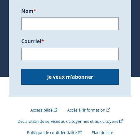
Nom
*
Courriel
*
Je veux m’abonner
(Cet hyperlien externe s'ouvrira dans une nouve
(Cet hyperlien exte
Accessibilité
Accès à l’information
(Cet hyperli
Déclaration de services aux citoyennes et aux citoyens
(Cet hyperlien externe s'ouvrira d
Politique de confidentialité
Plan du site