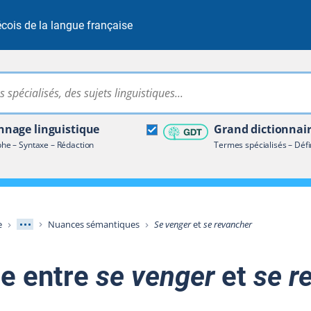
cois de la langue française
Rechercher dans tout le site
ire terminologique
nage linguistique
Grand dictionnai
e – Syntaxe – Rédaction
Termes spécialisés – Défi
Afficher les niveaux intermédiaires
e
Nuances sémantiques
Se venger
et
se revancher
ce entre
se venger
et
se r