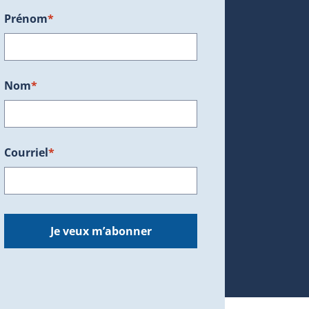
Prénom
*
ans une nouvelle fenêtre.)
Nom
*
Courriel
*
dans une nouvelle fenêtre.)
Je veux m’abonner