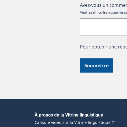
Avez-vous un comment
Veuillez n’inscrire aucun re
Pour obtenir une répo
Soumettre
Navigation principale
À propos de la Vitrine linguistique
(Cet hyp
Capsule vidéo sur la Vitrine linguistique