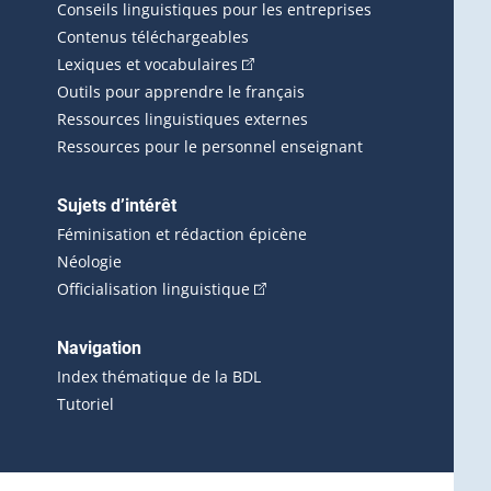
Conseils linguistiques pour les entreprises
Contenus téléchargeables
(Cet hyperlien externe s'ouvrira d
Lexiques et vocabulaires
Outils pour apprendre le français
Ressources linguistiques externes
Ressources pour le personnel enseignant
Sujets d’intérêt
Féminisation et rédaction épicène
Néologie
(Cet hyperlien externe s'ouvrira 
Officialisation linguistique
rlien externe s'ouvrira dans une nouvelle fenêtre.)
 s'ouvrira dans une nouvelle fenêtre.)
erne s'ouvrira dans une nouvelle fenêtre.)
Navigation
ira dans une nouvelle fenêtre.)
Index thématique de la BDL
Tutoriel