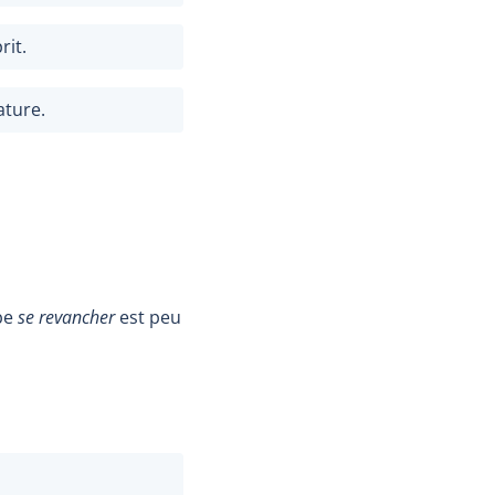
rit.
ature.
rbe
se revancher
est peu