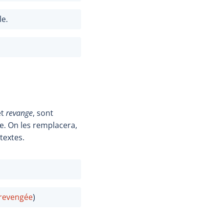
le.
et
revange
, sont
e. On les remplacera,
textes.
revengé
e
)