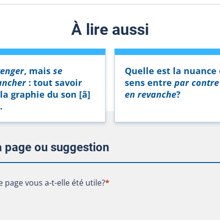
À lire aussi
en
ger
, mais
se
Quelle est la nuance
an
cher
: tout savoir
sens entre
par contr
 la graphie du
son [
ã
]
en revanche
?
.
la page ou suggestion
te page vous a-t-elle été utile?
e page vous a-t-elle été utile?
*