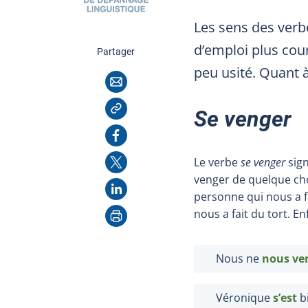
Les sens des ver
d’emploi plus cour
cette page
Partager
peu usité. Quant 
Courriel
Copier l'adresse
Se venger
Facebook
X
Le verbe
se venger
sign
venger de quelque cho
LinkedIn
personne qui nous a f
Imprimer
nous a fait du tort. E
Nous ne
nous ve
Véronique
s’est
b