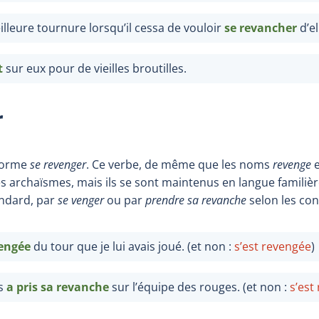
illeure tournure lorsqu’il cessa de vouloir
se revancher
d’el
t
sur eux pour de vieilles broutilles.
r
 forme
se revenger
. Ce verbe, de même que les noms
revenge
archaïsmes, mais ils se sont maintenus en langue familièr
andard, par
se venger
ou par
prendre sa revanche
selon les con
vengée
du tour que je lui avais joué. (et non :
s’est
revengée
)
us
a
pris sa revanche
sur l’équipe des rouges. (et non :
s’est