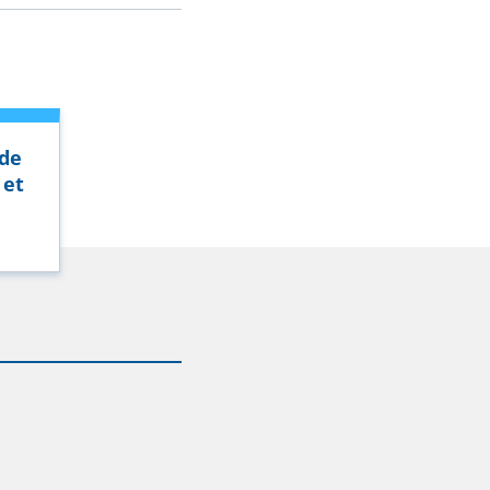
 de
e
et