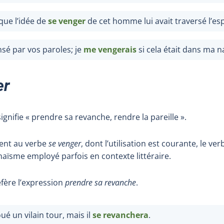
que l’idée de
se venger
de cet homme lui avait traversé l’esp
sé par vos paroles; je
me vengerai
s
si cela était dans ma n
er
ignifie « prendre sa revanche, rendre la pareille ».
ment au verbe
se venger
, dont l’utilisation est courante, le ve
rchaïsme employé parfois en contexte littéraire.
éfère l’expression
prendre sa revanche
.
oué un vilain tour, mais il
se revanchera
.