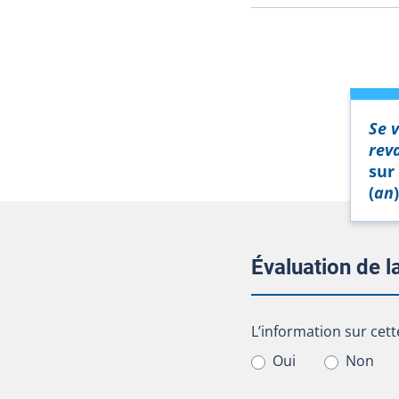
Se v
rev
sur
(
an
)
Évaluation de 
L’information sur cet
L’information sur cett
Oui
Non