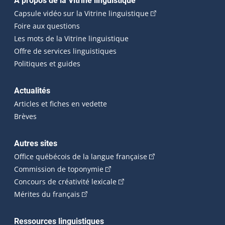
Navigation principale
À propos de la Vitrine linguistique
(Cet hyperlien externe
Capsule vidéo sur la Vitrine linguistique
Foire aux questions
Les mots de la Vitrine linguistique
Offre de services linguistiques
Politiques et guides
Actualités
Articles et fiches en vedette
Brèves
Autres sites
(Cet hyperlien externe 
Office québécois de la langue française
(Cet hyperlien externe s'ouvrira dan
Commission de toponymie
(Cet hyperlien externe s'ouvrira
Concours de créativité lexicale
(Cet hyperlien externe s'ouvrira dans une n
Mérites du français
Ressources linguistiques