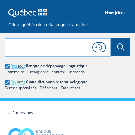
Passer à la recherche
Passer au contenu
Passer à la navigation
Nous joindre
Office québécois de la langue française
Rechercher dans tout le site
Lancer 
Consulter l'
Historique
de recherche
Grand dictionnaire terminologique
Banque de dépannage linguistique
Restreindre aux termes
Grammaire – Orthographe – Syntaxe – Rédaction
Grand dictionnaire terminologique
Termes spécialisés – Définitions – Traductions
Paronymes