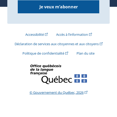
Je veux m’abonner
(Cet hyperlien externe s'ouvrira dans une nouve
(Cet hyperlien exte
Accessibilité
Accès à l’information
(Cet hyperli
Déclaration de services aux citoyennes et aux citoyens
(Cet hyperlien externe s'ouvrira d
Politique de confidentialité
Plan du site
(Cet hyperlien extern
© Gouvernement du Québec, 2026