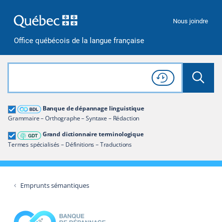
Passer à la recherche
Passer au contenu
Passer à la navigation
Nous joindre
Office québécois de la langue française
Rechercher dans tout le site
Lancer 
Consulter l'
Historique
de recherche
Grand dictionnaire terminologique
Banque de dépannage linguistique
Restreindre aux termes
Grammaire – Orthographe – Syntaxe – Rédaction
Grand dictionnaire terminologique
Termes spécialisés – Définitions – Traductions
Emprunts sémantiques