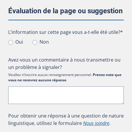
Évaluation de la page ou suggestion
L’information sur cette page vous a-t-elle été utile?
L’information sur cette page vous a-t-elle été utile?
*
Oui
Non
Avez-vous un commentaire à nous transmettre ou
un problème à signaler?
Veuillez n’inscrire aucun renseignement personnel.
Prenez note que
vous ne recevrez aucune réponse
.
Pour obtenir une réponse à une question de nature
linguistique, utilisez le formulaire
Nous joindre
.