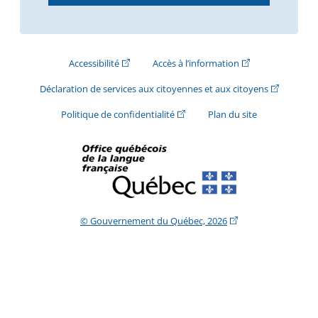
(Cet hyperlien externe s'ouvrira dans une nouve
(Cet hyperlien exte
Accessibilité
Accès à l’information
(Cet hyperli
Déclaration de services aux citoyennes et aux citoyens
(Cet hyperlien externe s'ouvrira d
Politique de confidentialité
Plan du site
(Cet hyperlien extern
© Gouvernement du Québec, 2026