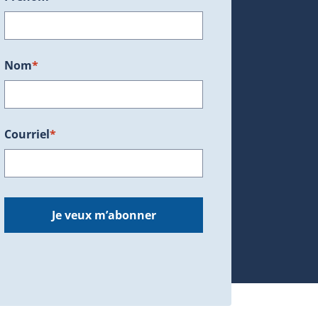
ans une nouvelle fenêtre.)
Nom
*
Courriel
*
dans une nouvelle fenêtre.)
Je veux m’abonner