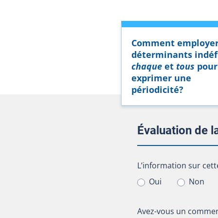
Comment employer
déterminants indéf
chaque
et
tous
pour
exprimer une
périodicité?
Évaluation de 
L’information sur cet
L’information sur cett
Oui
Non
Avez-vous un comment