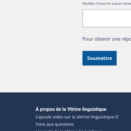
Veuillez n’inscrire aucun re
Pour obtenir une répo
Soumettre
Navigation principale
À propos de la Vitrine linguistique
(Cet hyp
Capsule vidéo sur la Vitrine linguistique
Foire aux questions