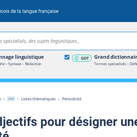
cois de la langue française
Rechercher dans tout le site
ire terminologique
nage linguistique
Grand dictionnai
e – Syntaxe – Rédaction
Termes spécialisés – Défi
Afficher les niveaux intermédiaires
e
Listes thématiques
Périodicité
djectifs pour désigner un
té