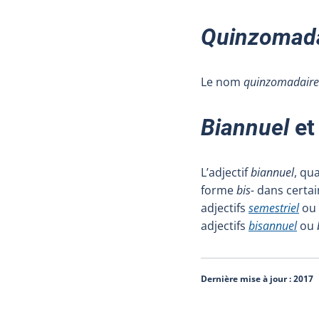
Quinzomada
Le nom
quinzomadaire
Biannuel
e
L’adjectif
biannuel
, qu
forme
bis-
dans certai
adjectifs
semestriel
ou
adjectifs
bisannuel
ou
Dernière mise à jour :
2017