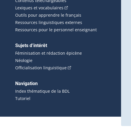
Contenus téléchargeables
(Cet hyperlien externe s'ouvrira d
Lexiques et vocabulaires
Outils pour apprendre le français
Ressources linguistiques externes
Ressources pour le personnel enseignant
Sujets d’intérêt
Féminisation et rédaction épicène
Néologie
(Cet hyperlien externe s'ouvrira 
Officialisation linguistique
rlien externe s'ouvrira dans une nouvelle fenêtre.)
 s'ouvrira dans une nouvelle fenêtre.)
erne s'ouvrira dans une nouvelle fenêtre.)
Navigation
ira dans une nouvelle fenêtre.)
Index thématique de la BDL
Tutoriel