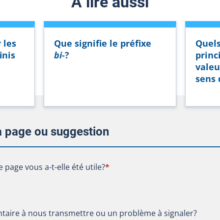
À lire aussi
 les
Que signifie le préfixe
Quels
inis
bi‑
?
princ
valeu
sens 
la page ou suggestion
te page vous a-t-elle été utile?
e page vous a-t-elle été utile?
*
aire à nous transmettre ou un problème à signaler?