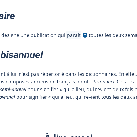
ire
désigne une publication qui
paraît
toutes les deux sema
Afficher l'infobulle
t
bisannuel
ant à lui, n’est pas répertorié dans les dictionnaires. En effet
ns composés anciens en français, dont
...
bisannuel
. On aura
semi-annuel
pour signifier « qui a lieu, qui revient deux fois
biennal
pour signifier « qui a lieu, qui revient tous les deux a