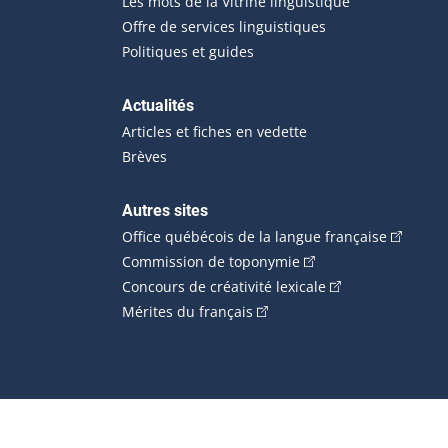
Les mots de la Vitrine linguistique
Offre de services linguistiques
Politiques et guides
Actualités
Articles et fiches en vedette
Brèves
Autres sites
(Cet hype
Office québécois de la langue française
(Cet hyperlien externe
Commission de toponymie
(Cet hyperlien ext
Concours de créativité lexicale
(Cet hyperlien externe s'ouvr
Mérites du français