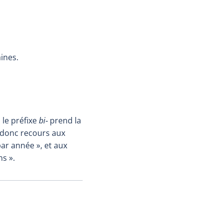
ines.
, le préfixe
bi‑
prend la
 donc recours aux
 par année », et aux
ns ».