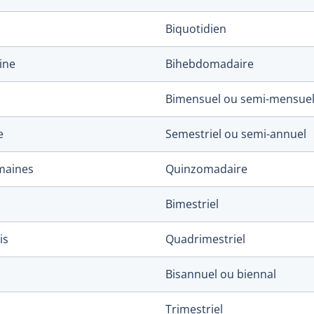
Biquotidien
ine
Bihebdomadaire
Bimensuel ou semi-mensue
e
Semestriel ou semi-annuel
maines
Quinzomadaire
Bimestriel
is
Quadrimestriel
Bisannuel ou biennal
Trimestriel