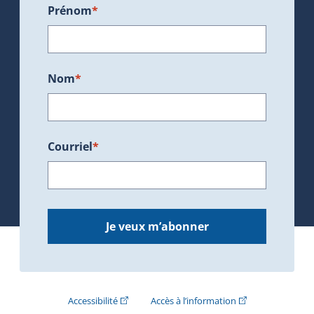
Prénom
*
Nom
*
Courriel
*
Je veux m’abonner
(Cet hyperlien externe s'ouvrira dans une nouve
(Cet hyperlien exte
Accessibilité
Accès à l’information