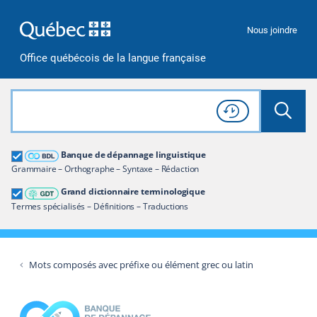
Passer à la recherche
Passer au contenu
Passer à la navigation
Nous joindre
Office québécois de la langue française
Rechercher dans tout le site
Lancer 
Consulter l'
Historique
de recherche
Grand dictionnaire terminologique
Banque de dépannage linguistique
Restreindre aux termes
Grammaire – Orthographe – Syntaxe – Rédaction
Grand dictionnaire terminologique
Termes spécialisés – Définitions – Traductions
Mots composés avec préfixe ou élément grec ou latin