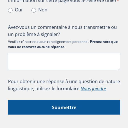
L’information sur cette page vous a-t-elle été utile?
*
Oui
Non
Avez-vous un commentaire à nous transmettre ou
un problème à signaler?
Veuillez n’inscrire aucun renseignement personnel.
Prenez note que
vous ne recevrez aucune réponse
.
Pour obtenir une réponse à une question de nature
linguistique, utilisez le formulaire
Nous joindre
.
Soumettre