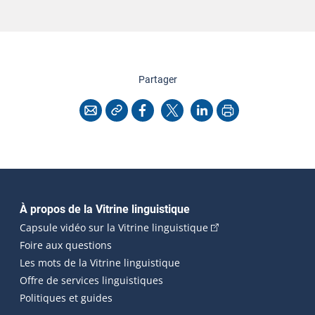
cette page
Partager
Copier l'adresse
Imprimer
Courriel
Facebook
X
LinkedIn
Navigation principale
À propos de la Vitrine linguistique
(Cet hyperlien externe
Capsule vidéo sur la Vitrine linguistique
Foire aux questions
Les mots de la Vitrine linguistique
Offre de services linguistiques
Politiques et guides