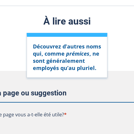
À lire aussi
Découvrez d’autres noms
qui, comme
prémices
, ne
sont généralement
employés qu’au pluriel.
la page ou suggestion
te page vous a-t-elle été utile?
e page vous a-t-elle été utile?
*