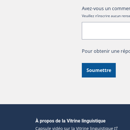
Avez-vous un comment
Veuillez n’inscrire aucun re
Pour obtenir une répo
Soumettre
Navigation principale
À propos de la Vitrine linguistique
(Cet hyp
Capsule vidéo sur la Vitrine linguistique