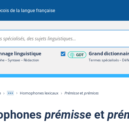
cois de la langue française
Rechercher dans tout le site
ire terminologique
nage linguistique
Grand dictionnai
e – Syntaxe – Rédaction
Termes spécialisés – Défi
Afficher les niveaux intermédiaires
e
Homophones lexicaux
Prémisse
et
prémices
ophones
prémisse
et
pré