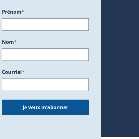
Prénom
*
ans une nouvelle fenêtre.)
Nom
*
Courriel
*
dans une nouvelle fenêtre.)
Je veux m’abonner