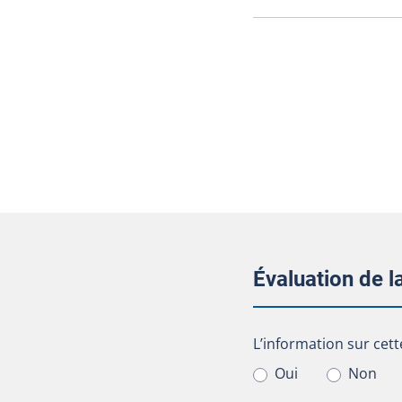
Évaluation de 
L’information sur cet
L’information sur cett
Oui
Non