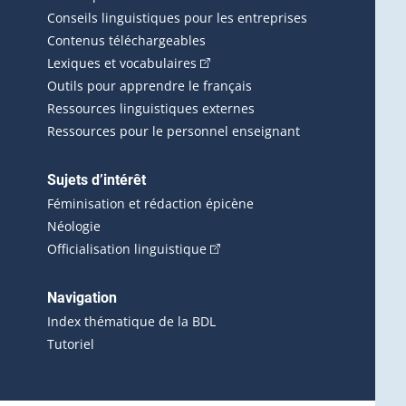
Conseils linguistiques pour les entreprises
Contenus téléchargeables
(Cet hyperlien externe s'ouvrira d
Lexiques et vocabulaires
Outils pour apprendre le français
Ressources linguistiques externes
Ressources pour le personnel enseignant
Sujets d’intérêt
Féminisation et rédaction épicène
Néologie
(Cet hyperlien externe s'ouvrira 
Officialisation linguistique
rlien externe s'ouvrira dans une nouvelle fenêtre.)
 s'ouvrira dans une nouvelle fenêtre.)
erne s'ouvrira dans une nouvelle fenêtre.)
Navigation
ira dans une nouvelle fenêtre.)
Index thématique de la BDL
Tutoriel