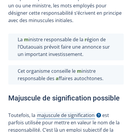
un ou une ministre, les mots employés pour
désigner cette responsabilité s’écrivent en principe
avec des minuscules initiales.
La
m
inistre responsable de la
r
égion de
l’Outaouais prévoit faire une annonce sur
un important investissement.
Cet organisme conseille le
m
inistre
responsable des
a
ffaires autochtones.
Majuscule de signification possible
Toutefois, la
majuscule de signification
est
Afficher l'infobulle
parfois utilisée pour mettre en valeur le nom de la
responsabilité. C’est là un emploi subjectif de la