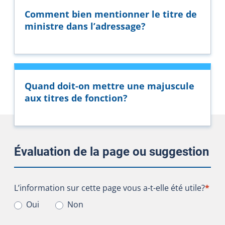
Comment bien mentionner le titre de
ministre dans l’adressage?
Quand doit-on mettre une majuscule
aux titres de fonction?
Évaluation de la page ou suggestion
L’information sur cette page vous a-t-elle été utile?
L’information sur cette page vous a-t-elle été utile?
*
Oui
Non