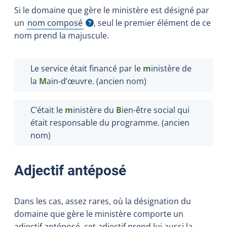
Si le domaine que gère le ministère est désigné par
un
nom composé
, seul le premier élément de ce
Afficher l'infobulle
nom prend la majuscule.
Le service était financé par le
m
inistère de
la
M
ain-d’œuvre. (ancien nom)
C’était le
m
inistère du
B
ien-être social qui
était responsable du programme. (ancien
nom)
Adjectif antéposé
Dans les cas, assez rares, où la désignation du
domaine que gère le ministère comporte un
adjectif antéposé, cet adjectif prend lui aussi la