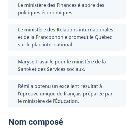
Le
m
inistère des
F
inances élabore des
politiques économiques.
Le
m
inistère des
R
elations internationales
et de la
F
rancophonie promeut le Québec
sur le plan international.
Maryse travaille pour le
m
inistère de la
S
anté et des
S
ervices sociaux.
Rémi a obtenu un excellent résultat à
l’épreuve unique de français préparée par
le
m
inistère de l’
É
ducation.
Nom composé