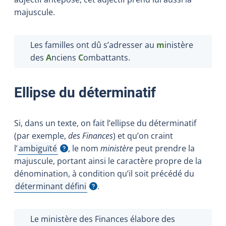
majuscule.
Les familles ont dû s’adresser au
m
inistère
des
A
nciens
C
ombattants.
Ellipse du déterminatif
Si, dans un texte, on fait l’ellipse du déterminatif
(par exemple,
des Finances
) et qu’on craint
l’
ambiguïté
, le nom
ministère
peut prendre la
Afficher l'infobulle
majuscule, portant ainsi le caractère propre de la
dénomination, à condition qu’il soit précédé du
déterminant défini
.
Afficher l'infobulle
Le ministère des Finances élabore des