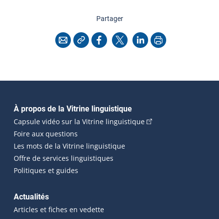
cette page
Partager
Copier l'adresse
Imprimer
Courriel
Facebook
X
LinkedIn
Navigation principale
À propos de la Vitrine linguistique
(Cet hyperlien externe
Capsule vidéo sur la Vitrine linguistique
Foire aux questions
Les mots de la Vitrine linguistique
Offre de services linguistiques
Politiques et guides
Actualités
Articles et fiches en vedette