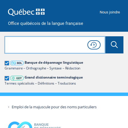
Passer à la recherche
Passer au contenu
Passer à la navigation
Nous joindre
Office québécois de la langue française
Rechercher dans tout le site
Lancer 
Consulter l'
Historique
de recherche
Grand dictionnaire terminologique
Banque de dépannage linguistique
Restreindre aux termes
Grammaire – Orthographe – Syntaxe – Rédaction
Grand dictionnaire terminologique
Termes spécialisés – Définitions – Traductions
Emploi de la majuscule pour des noms particuliers