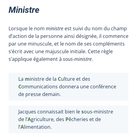
Ministre
Lorsque le nom
ministre
est suivi du nom du champ
d’action de la personne ainsi désignée, il commence
par une minuscule, et le nom de ses compléments
s’écrit avec une majuscule initiale. Cette règle
s’applique également à
sous-ministre
.
La
m
inistre de la
C
ulture et des
C
ommunications donnera une conférence
de presse demain.
Jacques connaissait bien le
s
ous-ministre
de l’
A
griculture, des
P
êcheries et de
l’
A
limentation.