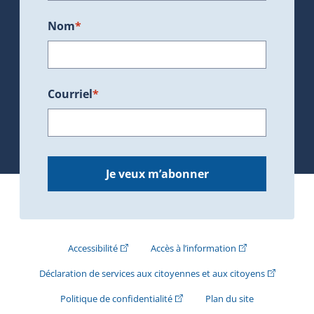
Nom
*
Courriel
*
Je veux m’abonner
(Cet hyperlien externe s'ouvrira dans une nouve
(Cet hyperlien exte
Accessibilité
Accès à l’information
(Cet hyperli
Déclaration de services aux citoyennes et aux citoyens
(Cet hyperlien externe s'ouvrira d
Politique de confidentialité
Plan du site