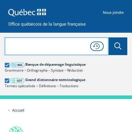
Passer à la recherche
Passer au contenu
Passer à la navigation
Nous joindre
Office québécois de la langue française
Rechercher dans tout le site
Lancer 
Consulter l'
Historique
de recherche
Grand dictionnaire terminologique
Banque de dépannage linguistique
Restreindre aux termes
Grammaire – Orthographe – Syntaxe – Rédaction
Grand dictionnaire terminologique
Termes spécialisés – Définitions – Traductions
Accueil