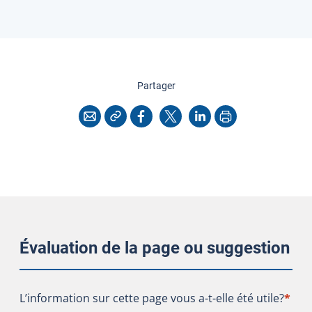
cette page
Partager
Copier l'adresse
Imprimer
Courriel
Facebook
X
LinkedIn
Évaluation de la page ou suggestion
L’information sur cette page vous a-t-elle été utile?
L’information sur cette page vous a-t-elle été utile?
*