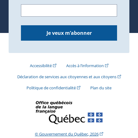
Je veux m’abonner
(Cet hyperlien externe s'ouvrira dans une nouve
(Cet hyperlien exte
Accessibilité
Accès à l’information
(Cet hyperli
Déclaration de services aux citoyennes et aux citoyens
(Cet hyperlien externe s'ouvrira d
Politique de confidentialité
Plan du site
(Cet hyperlien extern
© Gouvernement du Québec, 2026