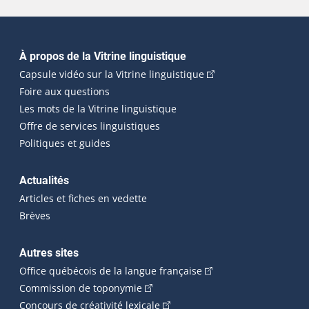
Navigation principale
À propos de la Vitrine linguistique
(Cet hyperlien externe
Capsule vidéo sur la Vitrine linguistique
Foire aux questions
Les mots de la Vitrine linguistique
Offre de services linguistiques
Politiques et guides
Actualités
Articles et fiches en vedette
Brèves
Autres sites
(Cet hyperlien externe 
Office québécois de la langue française
(Cet hyperlien externe s'ouvrira dan
Commission de toponymie
(Cet hyperlien externe s'ouvrira
Concours de créativité lexicale