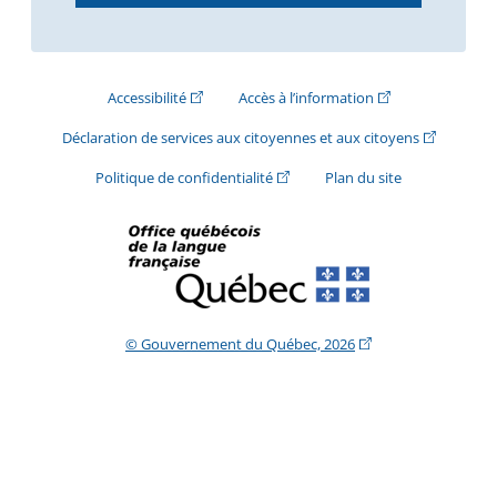
(Cet hyperlien externe s'ouvrira dans une nouve
(Cet hyperlien exte
Accessibilité
Accès à l’information
(Cet hyperli
Déclaration de services aux citoyennes et aux citoyens
(Cet hyperlien externe s'ouvrira d
Politique de confidentialité
Plan du site
(Cet hyperlien extern
© Gouvernement du Québec, 2026