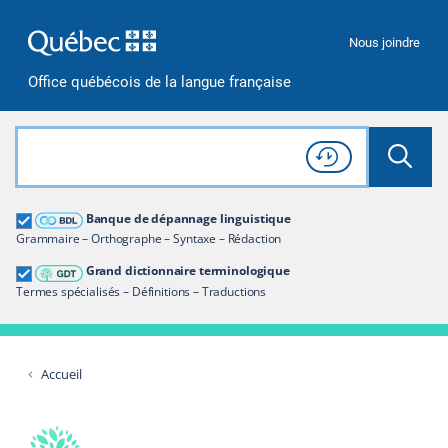
Passer à la recherche
Passer au contenu
Passer à la navigation
Nous joindre
Office québécois de la langue française
Rechercher dans tout le site
Lancer 
Consulter l'
Historique
de recherche
Grand dictionnaire terminologique
Banque de dépannage linguistique
Restreindre aux termes
Grammaire – Orthographe – Syntaxe – Rédaction
Grand dictionnaire terminologique
Termes spécialisés – Définitions – Traductions
Accueil