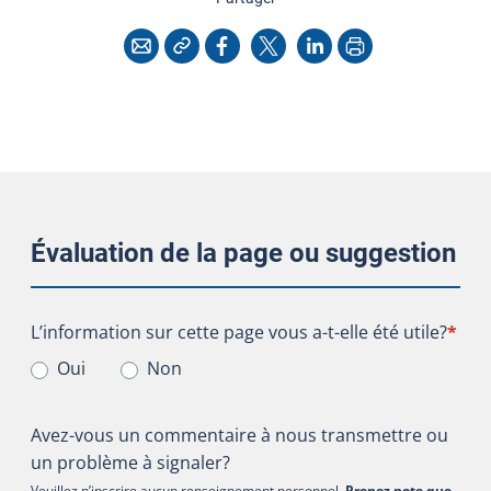
Copier l'adresse
Imprimer
Courriel
Facebook
X
LinkedIn
Évaluation de la page ou suggestion
L’information sur cette page vous a-t-elle été utile?
L’information sur cette page vous a-t-elle été utile?
*
Oui
Non
Avez-vous un commentaire à nous transmettre ou
un problème à signaler?
Veuillez n’inscrire aucun renseignement personnel.
Prenez note que