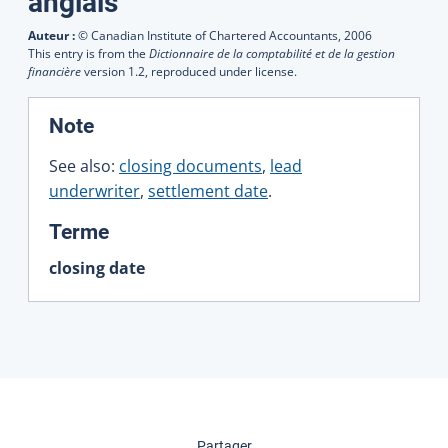
Traductions
anglais
Auteur :
© Canadian Institute of Chartered Accountants,
2006
This entry is from the
Dictionnaire de la comptabilité et de la gestion
financière
version 1.2, reproduced under license.
:
Note
See also:
closing documents
,
lead
underwriter
,
settlement date
.
:
Terme
closing date
cette page
Partager