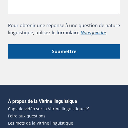
Pour obtenir une réponse à une question de nature
linguistique, utilisez le formulaire
Nous joindre
.
Soumettre
Navigation principale
À propos de la Vitrine linguistique
(Cet hyperlien externe
Capsule vidéo sur la Vitrine linguistique
Foire aux questions
Les mots de la Vitrine linguistique