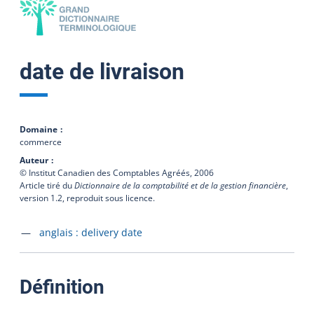
date de livraison
Domaine
commerce
Auteur
© Institut Canadien des Comptables Agréés,
2006
Article tiré du
Dictionnaire de la comptabilité et de la gestion financière
,
version 1.2, reproduit sous licence.
Accéder à la fiche en
anglais :
delivery date
:
Définition