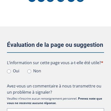
Évaluation de la page ou suggestion
L’information sur cette page vous a-t-elle été utile?
L’information sur cette page vous a-t-elle été utile?
*
Oui
Non
Avez-vous un commentaire à nous transmettre ou
un problème à signaler?
Veuillez n’inscrire aucun renseignement personnel.
Prenez note que
vous ne recevrez aucune réponse
.