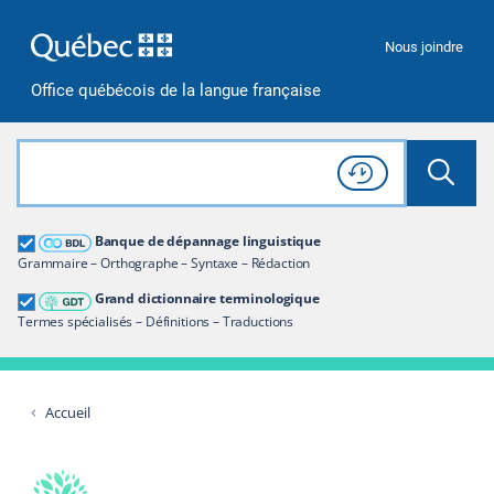
Passer à la recherche
Passer au contenu
Passer à la navigation
Nous joindre
Office québécois de la langue française
Rechercher dans tout le site
Lancer 
Consulter l'
Historique
de recherche
Grand dictionnaire terminologique
Banque de dépannage linguistique
Restreindre aux termes
Grammaire – Orthographe – Syntaxe – Rédaction
Grand dictionnaire terminologique
Termes spécialisés – Définitions – Traductions
Accueil