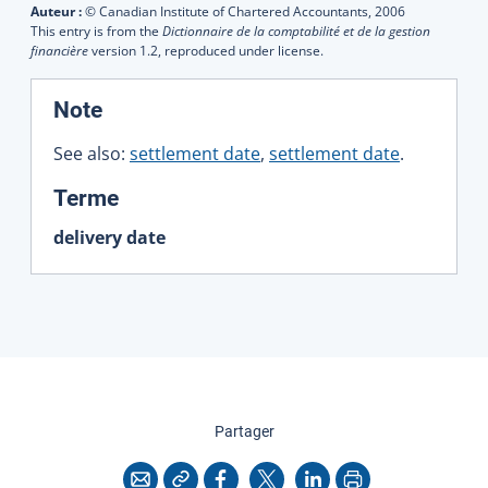
Auteur :
© Canadian Institute of Chartered Accountants,
2006
This entry is from the
Dictionnaire de la comptabilité et de la gestion
financière
version 1.2, reproduced under license.
:
Note
See also:
settlement date
,
settlement date
.
:
Terme
delivery date
cette page
Partager
Copier l'adresse
Imprimer
Courriel
Facebook
X
LinkedIn