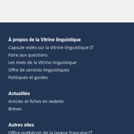
Navigation principale
À propos de la Vitrine linguistique
(Cet hyperlien externe
Capsule vidéo sur la Vitrine linguistique
Foire aux questions
Les mots de la Vitrine linguistique
Offre de services linguistiques
Politiques et guides
Actualités
Articles et fiches en vedette
Brèves
Autres sites
(Cet hyperlien externe 
Office québécois de la langue française