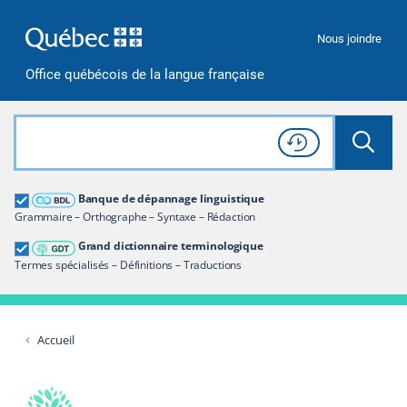
Passer à la recherche
Passer au contenu
Passer à la navigation
Nous joindre
Office québécois de la langue française
Rechercher dans tout le site
Lancer 
Consulter l'
Historique
de recherche
Grand dictionnaire terminologique
Banque de dépannage linguistique
Restreindre aux termes
Grammaire – Orthographe – Syntaxe – Rédaction
Grand dictionnaire terminologique
Termes spécialisés – Définitions – Traductions
Accueil