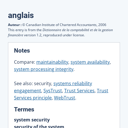
Traductions
anglais
Auteur :
© Canadian Institute of Chartered Accountants,
2006
This entry is from the
Dictionnaire de la comptabilité et de la gestion
financière
version 1.2, reproduced under license.
:
Notes
Compare:
maintainability
,
system availability
,
system processing integrity
.
See also: security,
systems reliability
engagement
,
SysTrust
,
Trust Services
,
Trust
Services principle
,
WebTrust
.
:
Termes
system security
security of the system