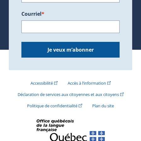
Courriel
*
Je veux m’abonner
(Cet hyperlien externe s'ouvrira dans une nouve
(Cet hyperlien exte
Accessibilité
Accès à l’information
(Cet hyperli
Déclaration de services aux citoyennes et aux citoyens
(Cet hyperlien externe s'ouvrira d
Politique de confidentialité
Plan du site