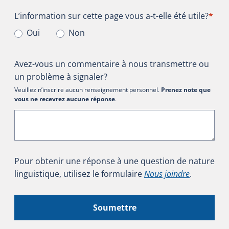
L’information sur cette page vous a-t-elle été utile?
L’information sur cette page vous a-t-elle été utile?
*
Oui
Non
Avez-vous un commentaire à nous transmettre ou
un problème à signaler?
Veuillez n’inscrire aucun renseignement personnel.
Prenez note que
vous ne recevrez aucune réponse
.
Pour obtenir une réponse à une question de nature
linguistique, utilisez le formulaire
Nous joindre
.
Soumettre