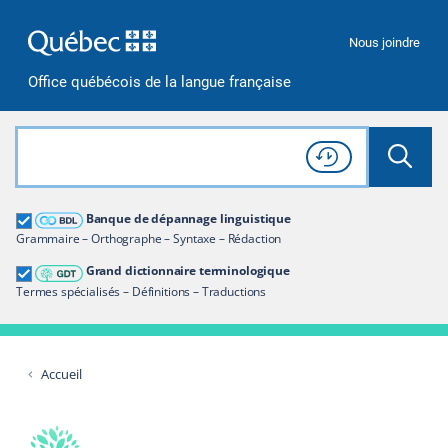
Passer à la recherche
Passer au contenu
Passer à la navigation
Nous joindre
Office québécois de la langue française
Rechercher dans tout le site
Lancer 
Consulter l'
Historique
de recherche
Grand dictionnaire terminologique
Banque de dépannage linguistique
Restreindre aux termes
Grammaire – Orthographe – Syntaxe – Rédaction
Grand dictionnaire terminologique
Termes spécialisés – Définitions – Traductions
Accueil