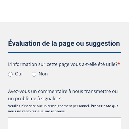
Évaluation de la page ou suggestion
L’information sur cette page vous a-t-elle été utile?
L’information sur cette page vous a-t-elle été utile?
*
Oui
Non
Avez-vous un commentaire à nous transmettre ou
un problème à signaler?
Veuillez n’inscrire aucun renseignement personnel.
Prenez note que
vous ne recevrez aucune réponse
.