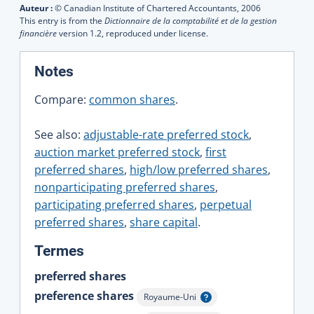
Auteur :
© Canadian Institute of Chartered Accountants,
2006
This entry is from the
Dictionnaire de la comptabilité et de la gestion
financière
version 1.2, reproduced under license.
:
Notes
Compare:
common shares
.
See also:
adjustable-rate preferred stock
,
auction market preferred stock
,
first
preferred shares
,
high/low preferred shares
,
nonparticipating preferred shares
,
participating preferred shares
,
perpetual
preferred shares
,
share capital
.
:
Termes
preferred shares
preference shares
Royaume-Uni
Afficher l'infobulle