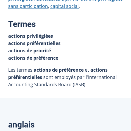
sans participation
,
capital social
.
:
Termes
actions privilégiées
actions préférentielles
actions de priorité
actions de préférence
Les termes
actions de préférence
et
actions
préférentielles
sont employés par l'International
Accounting Standards Board (IASB).
Traductions
anglais