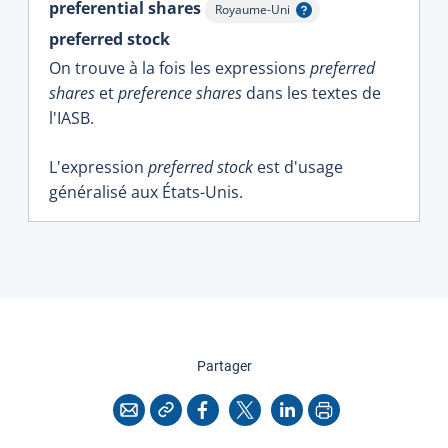
preferential shares
Royaume-Uni
Afficher l'infobulle
preferred stock
On trouve à la fois les expressions
preferred
shares
et
preference shares
dans les textes de
l'IASB.
L'expression
preferred stock
est d'usage
généralisé aux États-Unis.
cette page
Partager
Copier l'adresse
Imprimer
Courriel
Facebook
X
LinkedIn