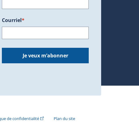
Courriel
*
dans une nouvelle fenêtre.)
Je veux m’abonner
n externe s'ouvrira dans une nouvelle fenêtre.)
(Cet hyperlien externe s'ouvrira dans une nouvelle fenê
ique de confidentialité
Plan du site