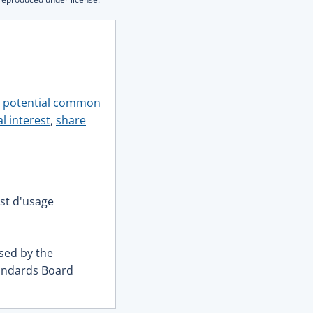
ve potential common
l interest
,
share
st d'usage
sed by the
tandards Board