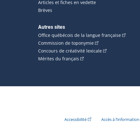
Articles et fiches en vedette
Brèves
Autres sites
(Cet hype
Office québécois de la langue française
(Cet hyperlien externe
Commission de toponymie
(Cet hyperlien ext
Concours de créativité lexicale
(Cet hyperlien externe s'ouvr
Mérites du français
(Cet hyperlien externe s'ouvr
Accessibilité
Accès à l’information