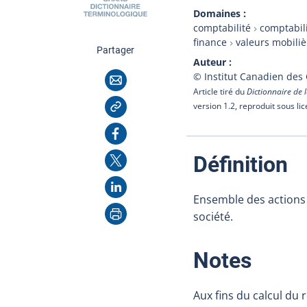
Domaines
comptabilité
comptabili
finance
valeurs mobiliè
cette page
Partager
Auteur
Courriel
© Institut Canadien des
Article tiré du
Dictionnaire de l
Copier l'adresse
version 1.2, reproduit sous li
Facebook
X
:
Définition
LinkedIn
Ensemble des actions r
Imprimer
société.
:
Notes
Aux fins du calcul du 