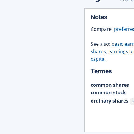
:
Notes
Compare:
preferre
See also:
basic ear
shares
,
earnings p
capital
.
:
Termes
common shares
common stock
ordinary shares
A