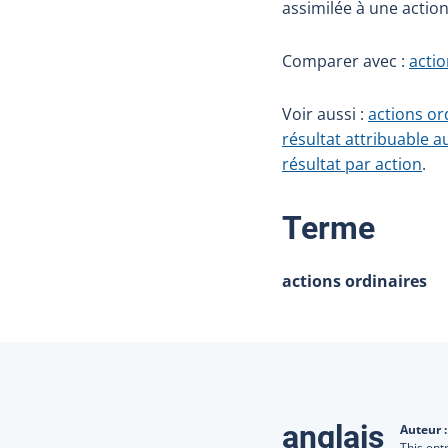
assimilée à une action
Comparer avec :
actio
Voir aussi :
actions ord
résultat attribuable a
résultat par action
.
:
Terme
actions ordinaires
Traduction
anglais
Auteur 
This ent