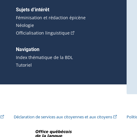
Sujets d’intérêt
Féminisation et rédaction épicène
Néologie
(Cet hyperlien externe s'ouvrira 
Officialisation linguistique
rlien externe s'ouvrira dans une nouvelle fenêtre.)
 s'ouvrira dans une nouvelle fenêtre.)
erne s'ouvrira dans une nouvelle fenêtre.)
Navigation
ira dans une nouvelle fenêtre.)
Index thématique de la BDL
Tutoriel
ira dans une nouvelle fenêtre.)
(Cet hyperlien externe s'ouvrira dans une nouvelle fenêtre.)
(Cet hyperlie
Déclaration de services aux citoyennes et aux citoyens
Polit