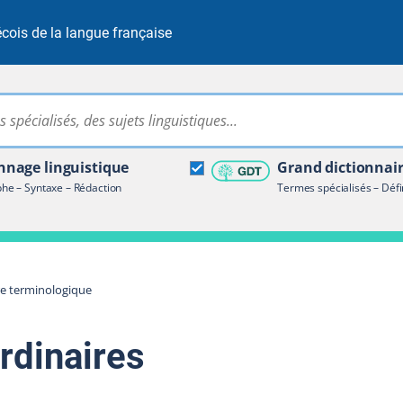
cois de la langue française
Rechercher dans tout le site
ire terminologique
nage linguistique
Grand dictionnai
e – Syntaxe – Rédaction
Termes spécialisés – Défi
re terminologique
rdinaires