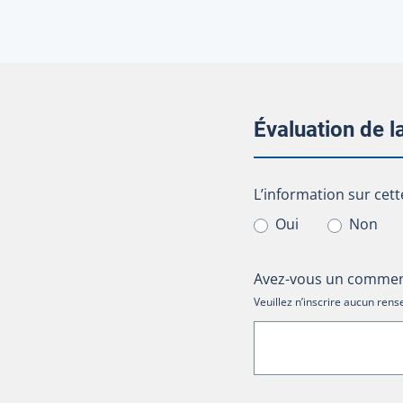
Évaluation de 
L’information sur cet
L’information sur cett
Oui
Non
Avez-vous un comment
Veuillez n’inscrire aucun re