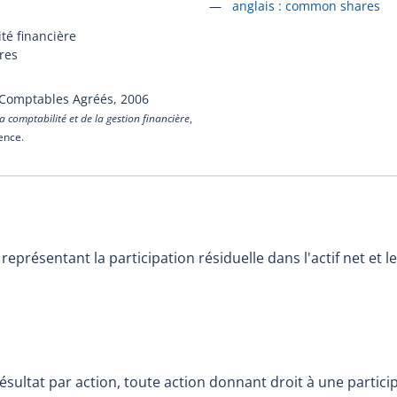
Accéder à la fiche en
anglais :
common shares
té financière
res
 Comptables Agréés,
2006
a comptabilité et de la gestion financière
,
cence.
eprésentant la participation résiduelle dans l'actif net et le
résultat par action, toute action donnant droit à une particip