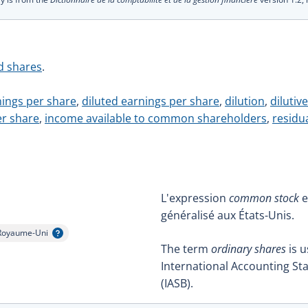
d shares
.
nings per share
,
diluted earnings per share
,
dilution
,
diluti
er share
,
income available to common shareholders
,
residua
L'expression
common stock
e
généralisé aux États-Unis.
Royaume-Uni
fficher l'infobulle
The term
ordinary shares
is u
International Accounting S
(IASB).