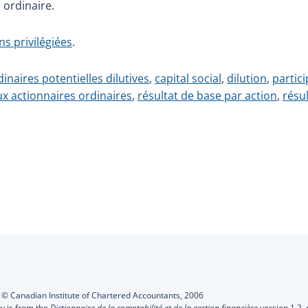
 ordinaire.
ns privilégiées
.
inaires potentielles dilutives
,
capital social
,
dilution
,
partici
ux actionnaires ordinaires
,
résultat de base par action
,
résul
s
:
© Canadian Institute of Chartered Accountants,
2006
ry is from the
Dictionnaire de la comptabilité et de la gestion financière
version 1.2,