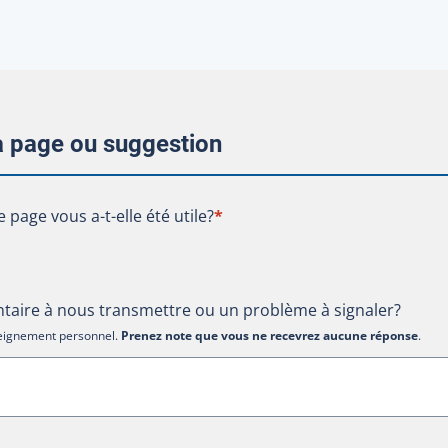
la page ou suggestion
te page vous a-t-elle été utile?
e page vous a-t-elle été utile?
*
aire à nous transmettre ou un problème à signaler?
nseignement personnel.
Prenez note que vous ne recevrez aucune réponse
.