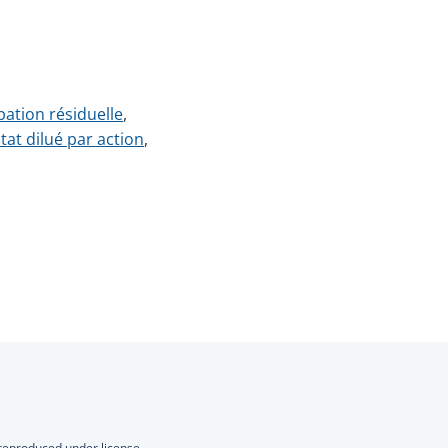
pation résiduelle
,
tat dilué par action
,
 reproduced under license.