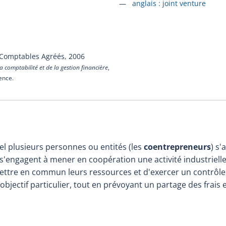
Accéder à la fiche en
anglais :
joint venture
 Comptables Agréés,
2006
a comptabilité et de la gestion financière
,
cence.
l plusieurs personnes ou entités (les
coentrepreneurs
) s'
 s'engagent à mener en coopération une activité industriel
ttre en commun leurs ressources et d'exercer un contrôle c
objectif particulier, tout en prévoyant un partage des frais