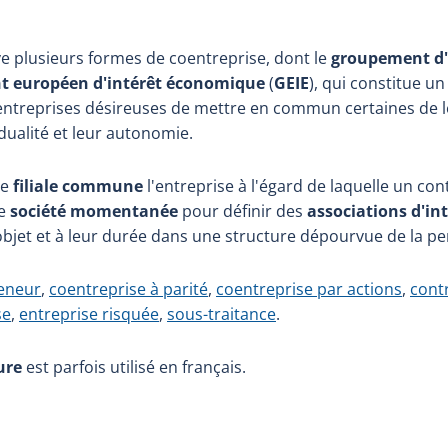
e plusieurs formes de coentreprise, dont le
groupement d'
 européen d'intérêt économique
(
GEIE
), qui constitue un
x entreprises désireuses de mettre en commun certaines de l
dualité et leur autonomie.
le
filiale commune
l'entreprise à l'égard de laquelle un cont
de
société momentanée
pour définir des
associations d'i
objet et à leur durée dans une structure dépourvue de la pe
eneur
,
coentreprise à parité
,
coentreprise par actions
,
cont
se
,
entreprise risquée
,
sous-traitance
.
ure
est parfois utilisé en français.