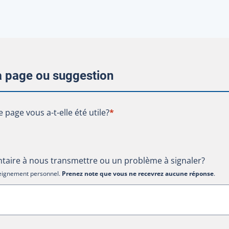
la page ou suggestion
te page vous a-t-elle été utile?
e page vous a-t-elle été utile?
*
aire à nous transmettre ou un problème à signaler?
nseignement personnel.
Prenez note que vous ne recevrez aucune réponse
.