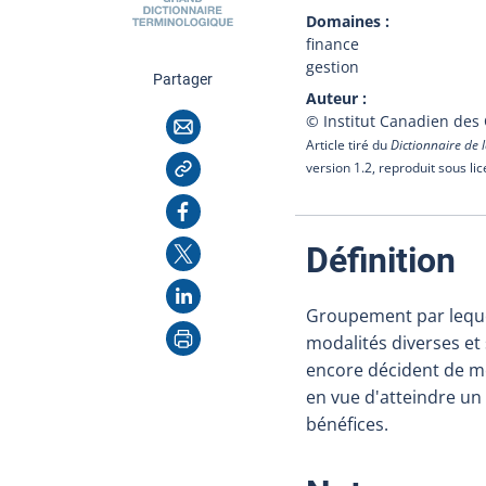
Domaines
finance
gestion
cette page
Partager
Auteur
Courriel
© Institut Canadien des
Article tiré du
Dictionnaire de l
Copier l'adresse
version 1.2, reproduit sous li
Facebook
X
:
Définition
LinkedIn
Groupement par leque
Imprimer
modalités diverses et
encore décident de me
en vue d'atteindre un 
bénéfices.