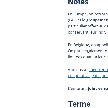
:
Notes
En Europe, on retrouv
(
GIE
) et le
groupement
particulier offert au
conservant leur indivi
En Belgique, on appel
On parle également 
limitées quant à leur 
Voir aussi :
coentrepr
coopérative
,
entrepri
L'emprunt
joint vent
:
Terme