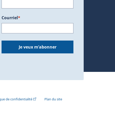
Courriel
*
dans une nouvelle fenêtre.)
Je veux m’abonner
n externe s'ouvrira dans une nouvelle fenêtre.)
(Cet hyperlien externe s'ouvrira dans une nouvelle fenê
ique de confidentialité
Plan du site