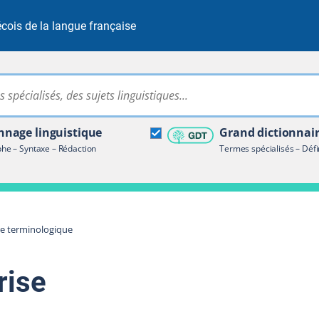
cois de la langue française
Rechercher dans tout le site
ire terminologique
nage linguistique
Grand dictionnai
e – Syntaxe – Rédaction
Termes spécialisés – Défi
re terminologique
rise