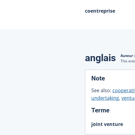
coentreprise
Traduction
anglais
Auteur 
This ent
:
Note
See also:
cooperati
undertaking
,
ventu
:
Terme
joint venture