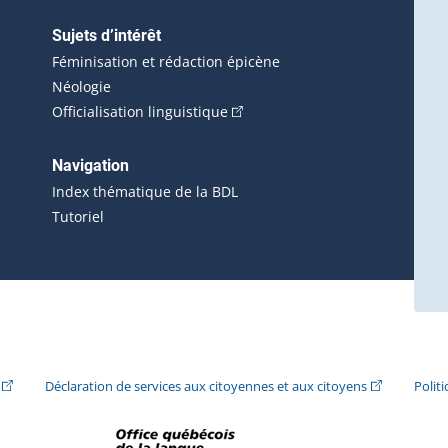
Sujets d’intérêt
Féminisation et rédaction épicène
Néologie
(Cet hyperlien externe s'ouvrira 
Officialisation linguistique
rlien externe s'ouvrira dans une nouvelle fenêtre.)
 s'ouvrira dans une nouvelle fenêtre.)
erne s'ouvrira dans une nouvelle fenêtre.)
Navigation
ira dans une nouvelle fenêtre.)
Index thématique de la BDL
Tutoriel
ira dans une nouvelle fenêtre.)
(Cet hyperlien externe s'ouvrira dans une nouvelle fenêtre.)
(Cet hyperlie
Déclaration de services aux citoyennes et aux citoyens
Polit