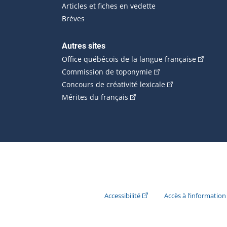
Articles et fiches en vedette
Brèves
Autres sites
(Cet hype
Office québécois de la langue française
(Cet hyperlien externe
Commission de toponymie
(Cet hyperlien ext
Concours de créativité lexicale
(Cet hyperlien externe s'ouvr
Mérites du français
(Cet hyperlien externe s'ouvr
Accessibilité
Accès à l’information