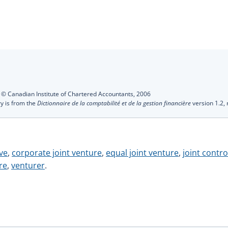
s
:
© Canadian Institute of Chartered Accountants,
2006
ry is from the
Dictionnaire de la comptabilité et de la gestion financière
version 1.2,
ve
,
corporate joint venture
,
equal joint venture
,
joint contro
re
,
venturer
.