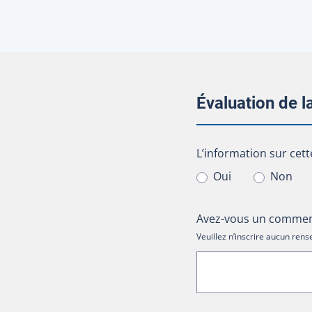
Évaluation de 
L’information sur cet
L’information sur cett
Oui
Non
Avez-vous un comment
Veuillez n’inscrire aucun re