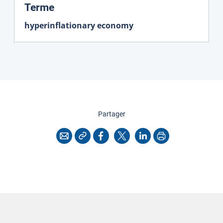
:
Terme
hyperinflationary economy
cette page
Partager
Copier l'adresse
Imprimer
Courriel
Facebook
X
LinkedIn