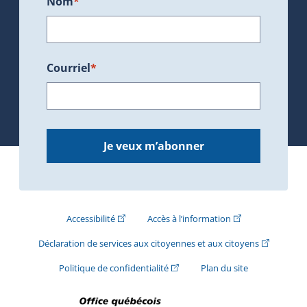
Nom
*
Courriel
*
Je veux m’abonner
(Cet hyperlien externe s'ouvrira dans une nouve
(Cet hyperlien exte
Accessibilité
Accès à l’information
(Cet hyperli
Déclaration de services aux citoyennes et aux citoyens
(Cet hyperlien externe s'ouvrira d
Politique de confidentialité
Plan du site