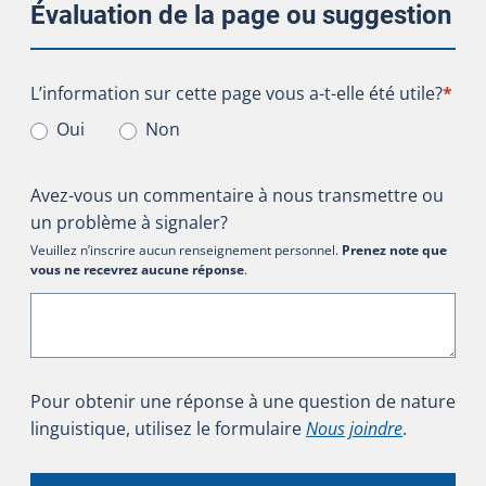
Évaluation de la page ou suggestion
L’information sur cette page vous a-t-elle été utile?
L’information sur cette page vous a-t-elle été utile?
*
Oui
Non
Avez-vous un commentaire à nous transmettre ou
un problème à signaler?
Veuillez n’inscrire aucun renseignement personnel.
Prenez note que
vous ne recevrez aucune réponse
.
Pour obtenir une réponse à une question de nature
linguistique, utilisez le formulaire
Nous joindre
.