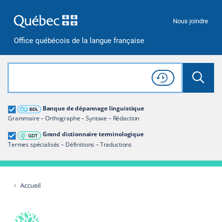
Passer à la recherche
Passer au contenu
Passer à la navigation
Nous joindre
Office québécois de la langue française
Rechercher dans tout le site
Lancer 
Consulter l'
Historique
de recherche
Grand dictionnaire terminologique
Banque de dépannage linguistique
Restreindre aux termes
Grammaire – Orthographe – Syntaxe – Rédaction
Grand dictionnaire terminologique
Termes spécialisés – Définitions – Traductions
Accueil