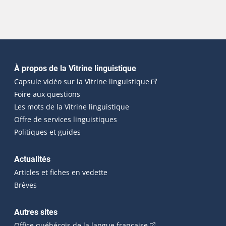
Navigation principale
À propos de la Vitrine linguistique
(Cet hyperlien externe
Capsule vidéo sur la Vitrine linguistique
Foire aux questions
Les mots de la Vitrine linguistique
Offre de services linguistiques
Politiques et guides
Actualités
Articles et fiches en vedette
Brèves
Autres sites
(Cet hyperlien externe 
Office québécois de la langue française