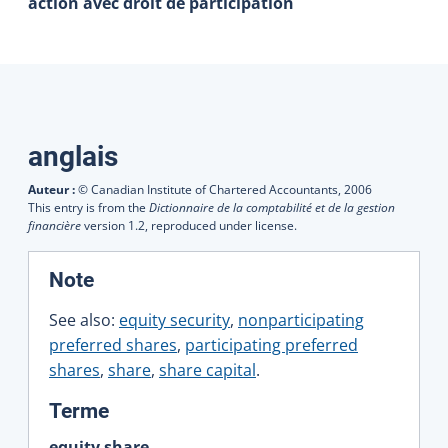
action avec droit de participation
Traductions
anglais
Auteur :
© Canadian Institute of Chartered Accountants,
2006
This entry is from the
Dictionnaire de la comptabilité et de la gestion
financière
version 1.2, reproduced under license.
:
Note
See also:
equity security
,
nonparticipating
preferred shares
,
participating preferred
shares
,
share
,
share capital
.
:
Terme
equity share