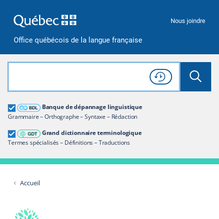
Passer à la recherche
Passer au contenu
Passer à la navigation
Nous joindre
Office québécois de la langue française
Rechercher dans tout le site
Lancer 
Consulter l'
Historique
de recherche
Grand dictionnaire terminologique
Banque de dépannage linguistique
Restreindre aux termes
Grammaire – Orthographe – Syntaxe – Rédaction
Grand dictionnaire terminologique
Termes spécialisés – Définitions – Traductions
Accueil