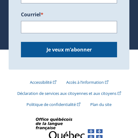
Courriel
*
Je veux m’abonner
(Cet hyperlien externe s'ouvrira dans une nouve
(Cet hyperlien exte
Accessibilité
Accès à l’information
(Cet hyperli
Déclaration de services aux citoyennes et aux citoyens
(Cet hyperlien externe s'ouvrira d
Politique de confidentialité
Plan du site