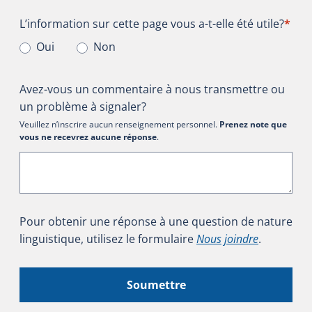
L’information sur cette page vous a-t-elle été utile?
L’information sur cette page vous a-t-elle été utile?
*
Oui
Non
Avez-vous un commentaire à nous transmettre ou
un problème à signaler?
Veuillez n’inscrire aucun renseignement personnel.
Prenez note que
vous ne recevrez aucune réponse
.
Pour obtenir une réponse à une question de nature
linguistique, utilisez le formulaire
Nous joindre
.
Soumettre