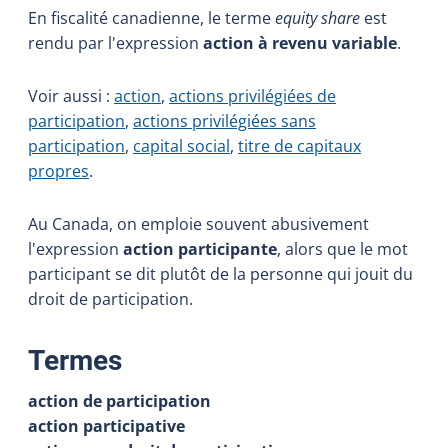
En fiscalité canadienne, le terme
equity share
est
rendu par l'expression
action à revenu variable
.
Voir aussi :
action
,
actions privilégiées de
participation
,
actions privilégiées sans
participation
,
capital social
,
titre de capitaux
propres
.
Au Canada, on emploie souvent abusivement
l'expression
action participante
, alors que le mot
participant se dit plutôt de la personne qui jouit du
droit de participation.
:
Termes
action de participation
action participative