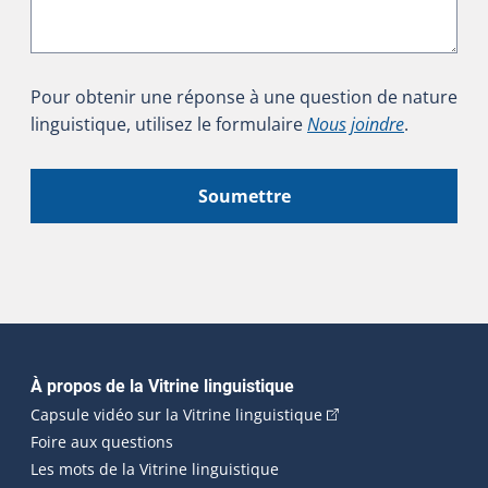
Pour obtenir une réponse à une question de nature
linguistique, utilisez le formulaire
Nous joindre
.
Soumettre
Navigation principale
À propos de la Vitrine linguistique
(Cet hyperlien externe
Capsule vidéo sur la Vitrine linguistique
Foire aux questions
Les mots de la Vitrine linguistique