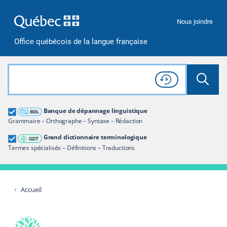
Passer à la recherche
Passer au contenu
Passer à la navigation
Nous joindre
Office québécois de la langue française
Rechercher dans tout le site
Lancer 
Consulter l'
Historique
de recherche
Grand dictionnaire terminologique
Banque de dépannage linguistique
Restreindre aux termes
Grammaire – Orthographe – Syntaxe – Rédaction
Grand dictionnaire terminologique
Termes spécialisés – Définitions – Traductions
Accueil