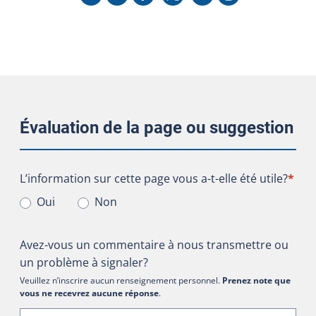
Évaluation de la page ou suggestion
L’information sur cette page vous a-t-elle été utile?
L’information sur cette page vous a-t-elle été utile?
*
Oui
Non
Avez-vous un commentaire à nous transmettre ou
un problème à signaler?
Veuillez n’inscrire aucun renseignement personnel.
Prenez note que
vous ne recevrez aucune réponse
.