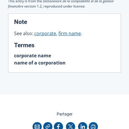
This entry is from the
Dictionnaire de la comptabilité et de la gestion
financière
version 1.2, reproduced under license.
:
Note
See also:
corporate
,
firm name
.
:
Termes
corporate name
name of a corporation
cette page
Partager
Copier l'adresse
Imprimer
Courriel
Facebook
X
LinkedIn