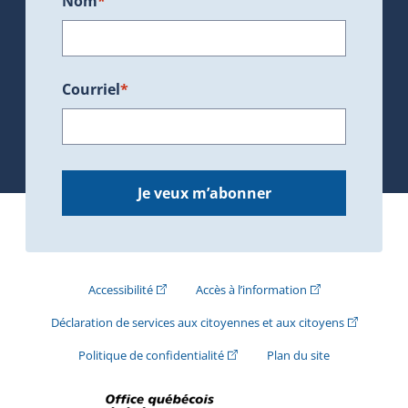
Nom
*
Courriel
*
Je veux m’abonner
(Cet hyperlien externe s'ouvrira dans une nouve
(Cet hyperlien exte
Accessibilité
Accès à l’information
(Cet hyperli
Déclaration de services aux citoyennes et aux citoyens
(Cet hyperlien externe s'ouvrira d
Politique de confidentialité
Plan du site