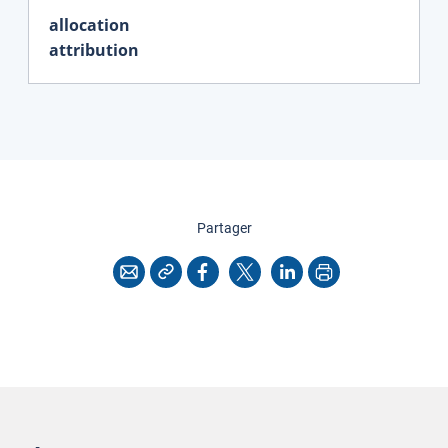
allocation
attribution
cette page
Partager
Copier l'adresse
Imprimer
Courriel
Facebook
X
LinkedIn