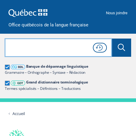
Passer à la recherche
Passer au contenu
Passer à la navigation
Nous joindre
Office québécois de la langue française
Rechercher dans tout le site
Lancer 
Consulter l'
Historique
de recherche
Grand dictionnaire terminologique
Banque de dépannage linguistique
Restreindre aux termes
Grammaire – Orthographe – Syntaxe – Rédaction
Grand dictionnaire terminologique
Termes spécialisés – Définitions – Traductions
Accueil