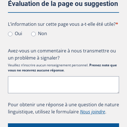
Évaluation de la page ou suggestion
L’information sur cette page vous a-t-elle été utile?
L’information sur cette page vous a-t-elle été utile?
*
Oui
Non
Avez-vous un commentaire à nous transmettre ou
un problème à signaler?
Veuillez n’inscrire aucun renseignement personnel.
Prenez note que
vous ne recevrez aucune réponse
.
Pour obtenir une réponse à une question de nature
linguistique, utilisez le formulaire
Nous joindre
.