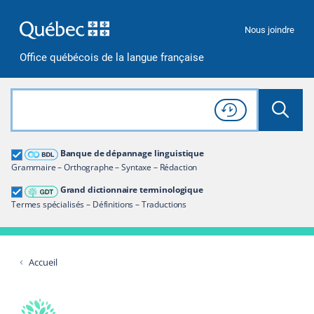
Passer à la recherche
Passer au contenu
Passer à la navigation
Nous joindre
Office québécois de la langue française
Rechercher dans tout le site
Lancer 
Consulter l'
Historique
de recherche
Grand dictionnaire terminologique
Banque de dépannage linguistique
Restreindre aux termes
Grammaire – Orthographe – Syntaxe – Rédaction
Grand dictionnaire terminologique
Termes spécialisés – Définitions – Traductions
Accueil