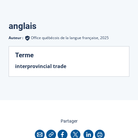
Traductions
anglais
Auteur :
Office québécois de la langue française,
2025
:
Terme
interprovincial trade
cette page
Partager
Copier l'adresse
Imprimer
Courriel
Facebook
X
LinkedIn