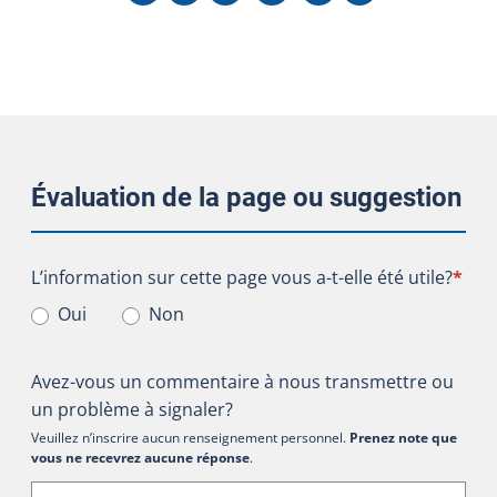
Évaluation de la page ou suggestion
L’information sur cette page vous a-t-elle été utile?
L’information sur cette page vous a-t-elle été utile?
*
Oui
Non
Avez-vous un commentaire à nous transmettre ou
un problème à signaler?
Veuillez n’inscrire aucun renseignement personnel.
Prenez note que
vous ne recevrez aucune réponse
.