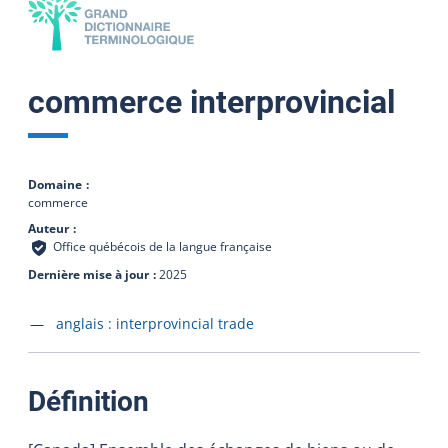
commerce interprovincial
Domaine
commerce
Auteur
Office québécois de la langue française
Dernière mise à jour
2025
Accéder à la fiche en
anglais :
interprovincial trade
:
Définition