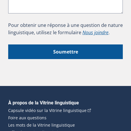
Pour obtenir une réponse à une question de nature
linguistique, utilisez le formulaire
Nous joindre
.
Soumettre
Navigation principale
À propos de la Vitrine linguistique
(Cet hyperlien externe
Capsule vidéo sur la Vitrine linguistique
Foire aux questions
Les mots de la Vitrine linguistique