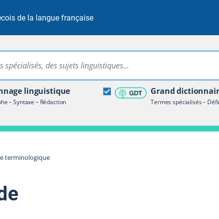
cois de la langue française
Rechercher dans tout le site
ire terminologique
nage linguistique
Grand dictionnai
e – Syntaxe – Rédaction
Termes spécialisés – Défi
re terminologique
ide