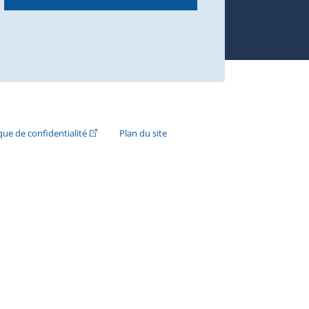
n externe s'ouvrira dans une nouvelle fenêtre.)
(Cet hyperlien externe s'ouvrira dans une nouvelle fenê
ique de confidentialité
Plan du site
e s'ouvrira dans une nouvelle fenêtre.)