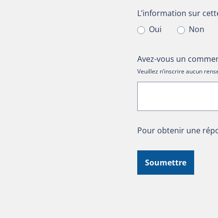
L’information sur cet
L’information sur cett
Oui
Non
Avez-vous un comment
Veuillez n’inscrire aucun re
Pour obtenir une répo
Soumettre