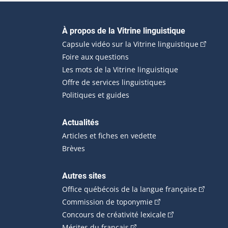
Navigation principale
À propos de la Vitrine linguistique
(Cet hyp
Capsule vidéo sur la Vitrine linguistique
Foire aux questions
Les mots de la Vitrine linguistique
Offre de services linguistiques
Politiques et guides
Actualités
Articles et fiches en vedette
Brèves
Autres sites
(Cet hype
Office québécois de la langue française
(Cet hyperlien externe
Commission de toponymie
(Cet hyperlien ext
Concours de créativité lexicale
(Cet hyperlien externe s'ouvr
Mérites du français