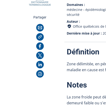
Domaines
médecine
épidémiolog
sécurité
cette page
Partager
Auteur
Courriel
Office québécois de 
Dernière mise à jour
2
Copier l'adresse
Facebook
:
Définition
X
LinkedIn
Zone délimitée, en pé
maladie en cause est f
Imprimer
:
Notes
La zone froide peut dé
demeuré faible ou s'e