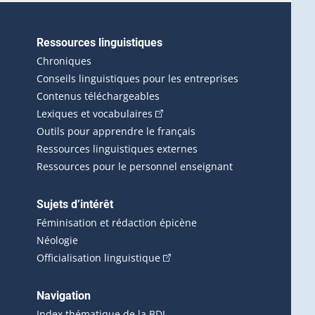
Ressources linguistiques
erlien externe s'ouvrira dans une nouvelle fenêtre.)
Chroniques
Conseils linguistiques pour les entreprises
Contenus téléchargeables
(Cet hyperlien externe s'ouvrira d
Lexiques et vocabulaires
Outils pour apprendre le français
Ressources linguistiques externes
Ressources pour le personnel enseignant
Sujets d’intérêt
Féminisation et rédaction épicène
Néologie
(Cet hyperlien externe s'ouvrira 
Officialisation linguistique
rlien externe s'ouvrira dans une nouvelle fenêtre.)
 s'ouvrira dans une nouvelle fenêtre.)
erne s'ouvrira dans une nouvelle fenêtre.)
Navigation
ira dans une nouvelle fenêtre.)
Index thématique de la BDL