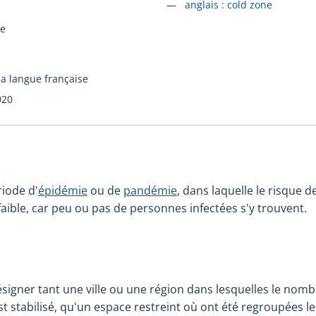
Accéder à la fiche en
anglais :
cold zone
ie
la langue française
020
riode d'
épidémie
ou de
pandémie
, dans laquelle le risque 
aible, car peu ou pas de personnes infectées s'y trouvent.
signer tant une ville ou une région dans lesquelles le nomb
st stabilisé, qu'un espace restreint où ont été regroupées l