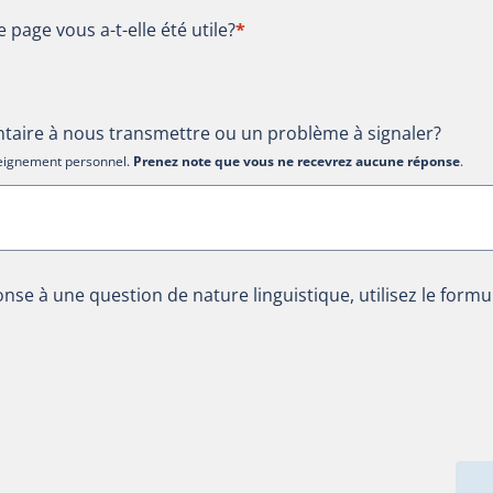
te page vous a-t-elle été utile?
e page vous a-t-elle été utile?
*
aire à nous transmettre ou un problème à signaler?
nseignement personnel.
Prenez note que vous ne recevrez aucune réponse
.
nse à une question de nature linguistique, utilisez le formu