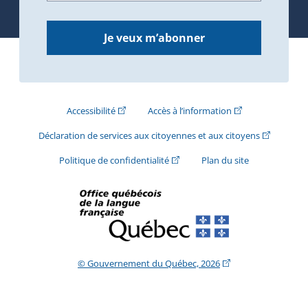
Je veux m’abonner
(Cet hyperlien externe s'ouvrira dans une nouve
(Cet hyperlien exte
Accessibilité
Accès à l’information
(Cet hyperli
Déclaration de services aux citoyennes et aux citoyens
(Cet hyperlien externe s'ouvrira d
Politique de confidentialité
Plan du site
(Cet hyperlien extern
© Gouvernement du Québec, 2026