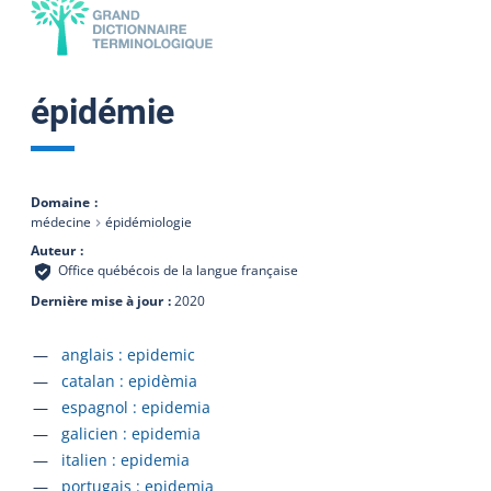
épidémie
Domaine
médecine
épidémiologie
Auteur
Office québécois de la langue française
Dernière mise à jour
2020
Accéder à la fiche en
anglais :
epidemic
Accéder à la fiche en
catalan :
epidèmia
Accéder à la fiche en
espagnol :
epidemia
Accéder à la fiche en
galicien :
epidemia
Accéder à la fiche en
italien :
epidemia
Accéder à la fiche en
portugais :
epidemia