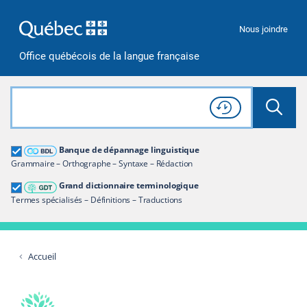
Passer à la recherche
Passer au contenu
Passer à la navigation
Nous joindre
Office québécois de la langue française
Rechercher dans tout le site
Lancer 
Consulter l'
Historique
de recherche
Grand dictionnaire terminologique
Banque de dépannage linguistique
Restreindre aux termes
Grammaire – Orthographe – Syntaxe – Rédaction
Grand dictionnaire terminologique
Termes spécialisés – Définitions – Traductions
Accueil