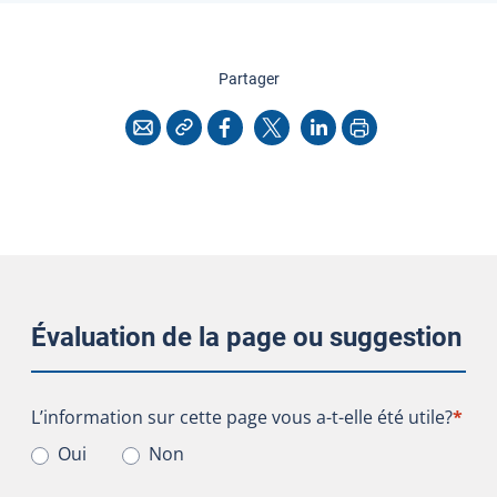
cette page
Partager
Copier l'adresse
Imprimer
Courriel
Facebook
X
LinkedIn
Évaluation de la page ou suggestion
L’information sur cette page vous a-t-elle été utile?
L’information sur cette page vous a-t-elle été utile?
*
Oui
Non