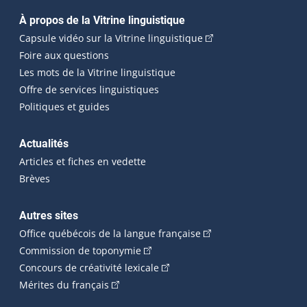
Navigation principale
À propos de la Vitrine linguistique
(Cet hyperlien externe
Capsule vidéo sur la Vitrine linguistique
Foire aux questions
Les mots de la Vitrine linguistique
Offre de services linguistiques
Politiques et guides
Actualités
Articles et fiches en vedette
Brèves
Autres sites
(Cet hyperlien externe 
Office québécois de la langue française
(Cet hyperlien externe s'ouvrira dan
Commission de toponymie
(Cet hyperlien externe s'ouvrira
Concours de créativité lexicale
(Cet hyperlien externe s'ouvrira dans une n
Mérites du français