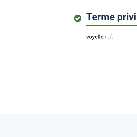
Terme privi
voyelle
n. f.