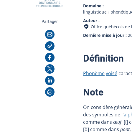
Domaine
linguistique
phonétique
Auteur
cette page
Partager
Office québécois de 
Courriel
Dernière mise à jour
2
Copier l'adresse
:
Facebook
Définition
X
Phonème
voisé
caract
LinkedIn
Imprimer
:
Note
On considère général
des symboles de l'
alp
comme dans
œuf
, [i
[õ] comme dans
pont
,