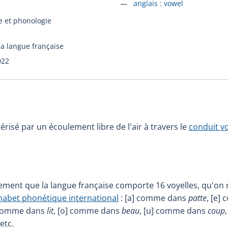
Accéder à la fiche en
anglais :
vowel
 et phonologie
la langue française
022
érisé par un écoulement libre de l'air à travers le
conduit v
ement que la langue française comporte 16 voyelles, qu'on
habet phonétique international
: [a] comme dans
patte
, [e]
] comme dans
lit
, [o] comme dans
beau
, [u] comme dans
coup
 etc.