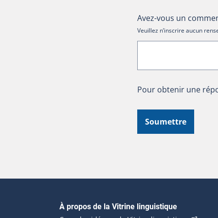
Avez-vous un comment
Veuillez n’inscrire aucun re
Pour obtenir une répo
Soumettre
Navigation principale
À propos de la Vitrine linguistique