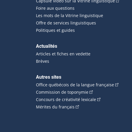
(Cet hyp
Capsule vidéo sur la Vitrine linguistique
Foire aux questions
Les mots de la Vitrine linguistique
Offre de services linguistiques
Politiques et guides
Actualités
Articles et fiches en vedette
Brèves
Autres sites
(Cet hype
Office québécois de la langue française
(Cet hyperlien externe
Commission de toponymie
(Cet hyperlien ext
Concours de créativité lexicale
(Cet hyperlien externe s'ouvr
Mérites du français