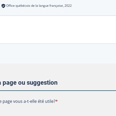
s
:
Office québécois de la langue française,
2022
la page ou suggestion
te page vous a-t-elle été utile?
e page vous a-t-elle été utile?
*