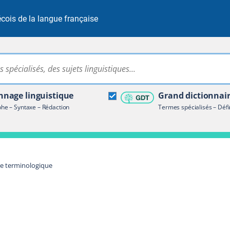
cois de la langue française
Rechercher dans tout le site
ire terminologique
nage linguistique
Grand dictionnai
e – Syntaxe – Rédaction
Termes spécialisés – Défi
re terminologique