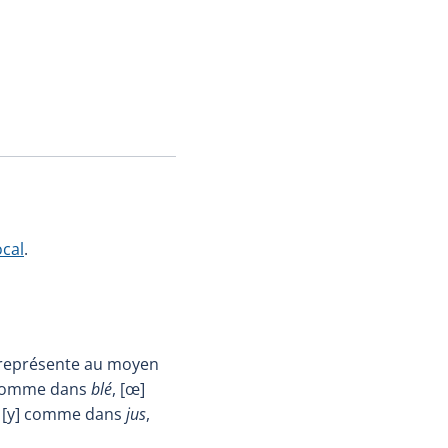
ocal
.
 représente au moyen
 comme dans
blé
, [œ]
, [y] comme dans
jus
,