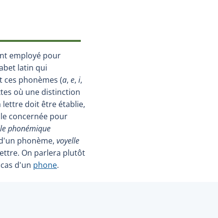
nt employé pour
abet latin qui
t ces phonèmes (
a
,
e
,
i
,
xtes où une distinction
lettre doit être établie,
elle concernée pour
lle phonémique
 d'un phonème,
voyelle
ettre. On parlera plutôt
 cas d'un
phone
.