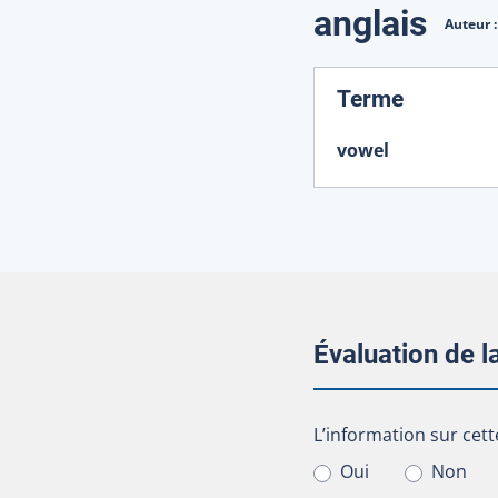
Traduction
anglais
Auteur 
:
Terme
vowel
Évaluation de 
L’information sur cet
L’information sur cett
Oui
Non