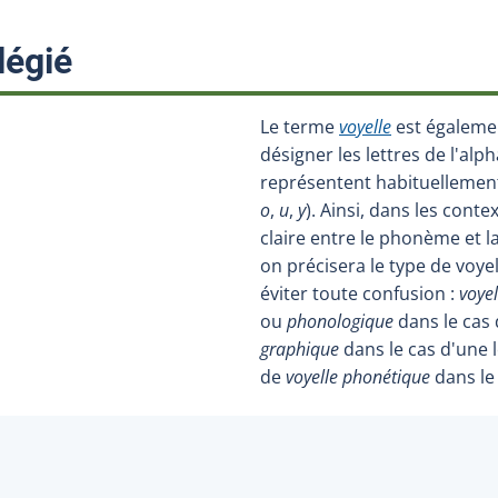
:
légié
Le terme
voyelle
est égaleme
désigner les lettres de l'alph
représentent habituellemen
o
,
u
,
y
). Ainsi, dans les conte
claire entre le phonème et la 
on précisera le type de voy
éviter toute confusion :
voye
ou
phonologique
dans le cas
graphique
dans le cas d'une l
de
voyelle phonétique
dans le