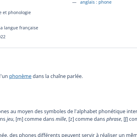
Accéder à la fiche en
anglais :
phone
 et phonologie
la langue française
022
d'un
phonème
dans la chaîne parlée.
nes au moyen des symboles de l'alphabet phonétique inter
ans
jeu
, [m] comme dans
mille
, [z] comme dans
phrase
, [ʃ] 
ée, des phones différents peuvent servir à réaliser un m