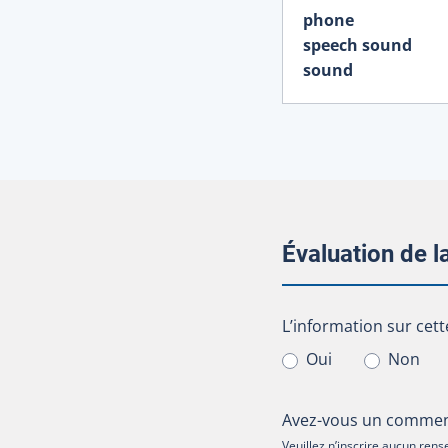
phone
speech sound
sound
Évaluation de 
L’information sur cet
L’information sur cett
Oui
Non
Avez-vous un comment
Veuillez n’inscrire aucun re