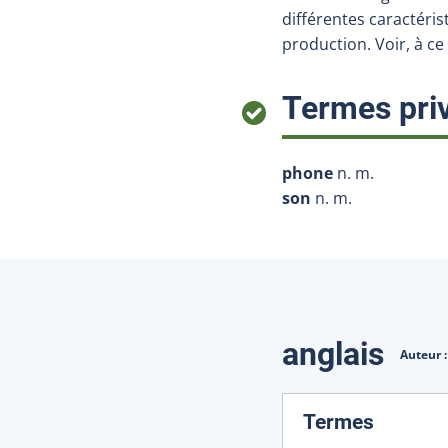
différentes caractéri
production. Voir, à ce 
Termes priv
phone
n. m.
son
n. m.
Traduction
anglais
Auteur 
:
Termes