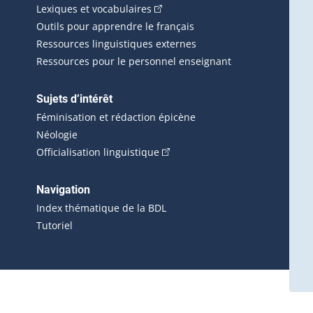
(Cet hyperlien externe s'ouvrira d
Lexiques et vocabulaires
Outils pour apprendre le français
Ressources linguistiques externes
Ressources pour le personnel enseignant
Sujets d’intérêt
Féminisation et rédaction épicène
Néologie
(Cet hyperlien externe s'ouvrira 
Officialisation linguistique
rlien externe s'ouvrira dans une nouvelle fenêtre.)
 s'ouvrira dans une nouvelle fenêtre.)
erne s'ouvrira dans une nouvelle fenêtre.)
Navigation
ira dans une nouvelle fenêtre.)
Index thématique de la BDL
Tutoriel