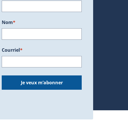
ans une nouvelle fenêtre.)
Nom
*
Courriel
*
dans une nouvelle fenêtre.)
Je veux m’abonner