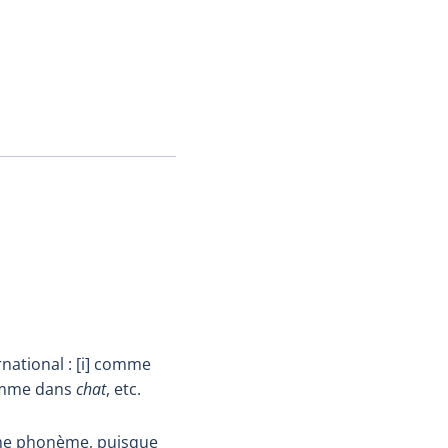
national : [i] comme
comme dans
chat
, etc.
ême phonème, puisque