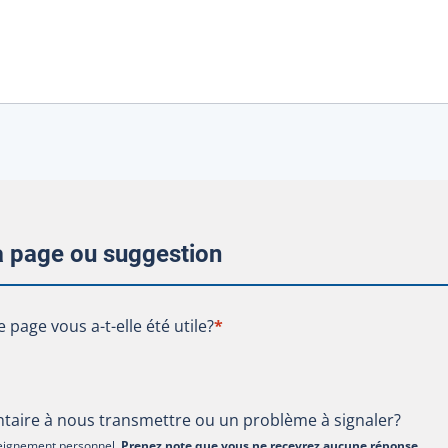
la page ou suggestion
te page vous a-t-elle été utile?
e page vous a-t-elle été utile?
*
aire à nous transmettre ou un problème à signaler?
nseignement personnel.
Prenez note que vous ne recevrez aucune réponse
.