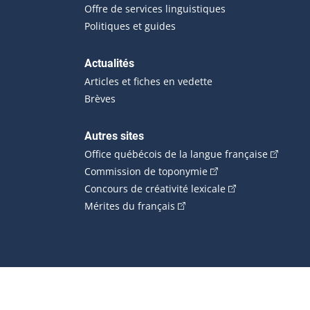
Offre de services linguistiques
Politiques et guides
Actualités
Articles et fiches en vedette
Brèves
Autres sites
(Cet hype
Office québécois de la langue française
(Cet hyperlien externe
Commission de toponymie
(Cet hyperlien ext
Concours de créativité lexicale
(Cet hyperlien externe s'ouvr
Mérites du français