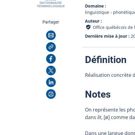
Domaine
linguistique
phonétique
Auteur
cette page
Partager
Office québécois de 
Courriel
Dernière mise à jour
2
Copier l'adresse
:
Facebook
Définition
X
Réalisation concrète 
LinkedIn
Imprimer
:
Notes
On représente les pho
dans
lit
, [ø] comme d
Dans une langue donn