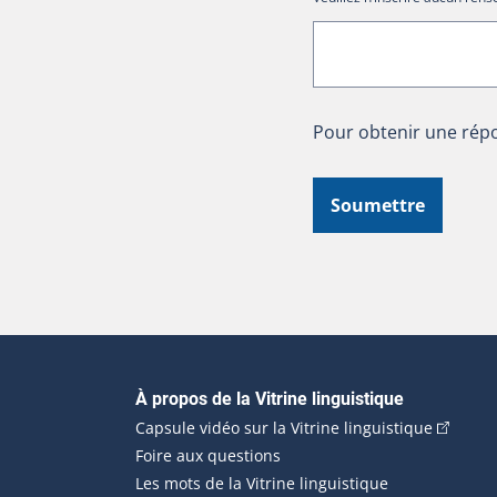
Pour obtenir une répo
Soumettre
Navigation principale
À propos de la Vitrine linguistique
(Cet hyp
Capsule vidéo sur la Vitrine linguistique
Foire aux questions
Les mots de la Vitrine linguistique