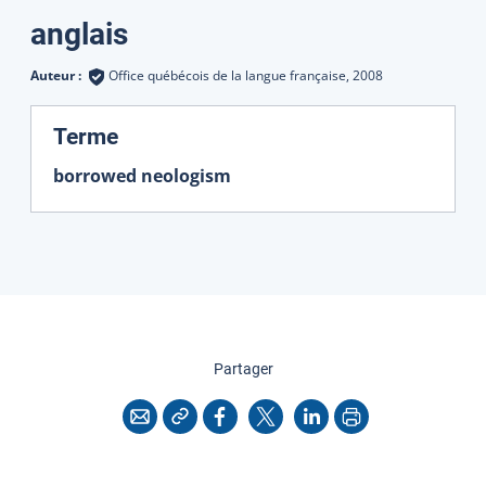
Traductions
anglais
Auteur :
Office québécois de la langue française,
2008
:
Terme
borrowed neologism
cette page
Partager
Copier l'adresse
Imprimer
Courriel
Facebook
X
LinkedIn