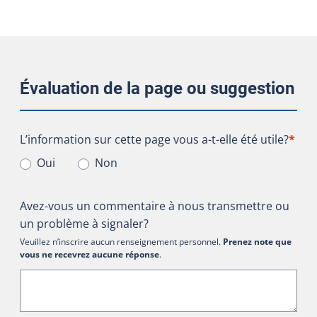
Évaluation de la page ou suggestion
L’information sur cette page vous a-t-elle été utile?
L’information sur cette page vous a-t-elle été utile?
*
Oui
Non
Avez-vous un commentaire à nous transmettre ou
un problème à signaler?
Veuillez n’inscrire aucun renseignement personnel.
Prenez note que
vous ne recevrez aucune réponse
.