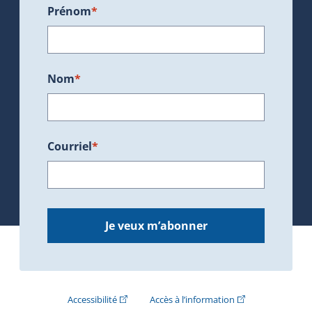
Prénom
*
Nom
*
Courriel
*
Je veux m’abonner
(Cet hyperlien externe s'ouvrira dans une nouve
(Cet hyperlien exte
Accessibilité
Accès à l’information