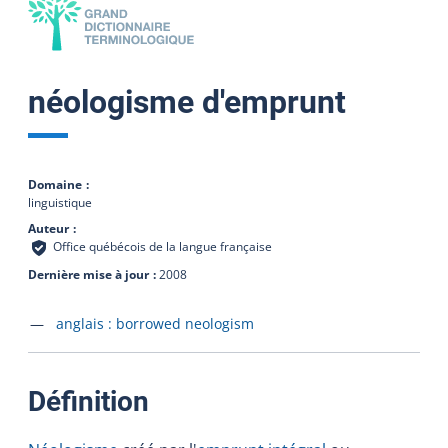
néologisme d'emprunt
Domaine
linguistique
Auteur
Office québécois de la langue française
Dernière mise à jour
2008
Accéder à la fiche en
anglais :
borrowed neologism
:
Définition