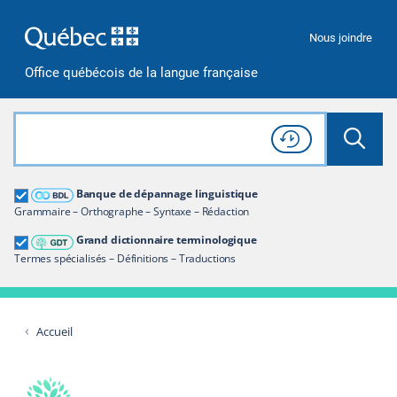
Passer à la recherche
Passer au contenu
Passer à la navigation
Nous joindre
Office québécois de la langue française
Rechercher dans tout le site
Lancer 
Consulter l'
Historique
de recherche
Grand dictionnaire terminologique
Banque de dépannage linguistique
Restreindre aux termes
Grammaire – Orthographe – Syntaxe – Rédaction
Grand dictionnaire terminologique
Termes spécialisés – Définitions – Traductions
Accueil