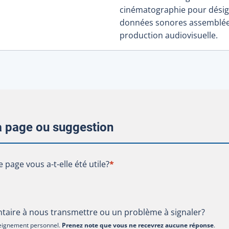
cinématographie pour désig
données sonores assemblée
production audiovisuelle.
la page ou suggestion
te page vous a-t-elle été utile?
e page vous a-t-elle été utile?
*
aire à nous transmettre ou un problème à signaler?
nseignement personnel.
Prenez note que vous ne recevrez aucune réponse
.