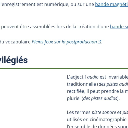
 l'enregistrement est numérique, ou sur une
bande magnét
o peuvent être assemblées lors de la création d'une
bande s
(Cet hyperlien e
e du vocabulaire
Pleins feux sur la postproduction
.
:
ilégiés
L'adjectif
audio
est invariab
traditionnelle (
des pistes aud
rectifiée, il peut prendre l
pluriel (
des pistes audios
).
Les termes
piste sonore
et
pi
utilisés en cinématographie
l'ensemble de données son