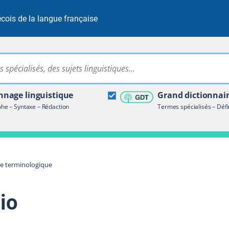
cois de la langue française
Rechercher dans tout le site
ire terminologique
nage linguistique
Grand dictionnai
e – Syntaxe – Rédaction
Termes spécialisés – Défi
re terminologique
io