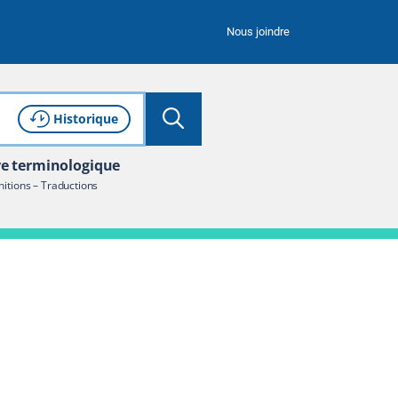
Nous joindre
Lancer la recherche
Consulter l'
de recherche
Historique
re terminologique
nitions – Traductions