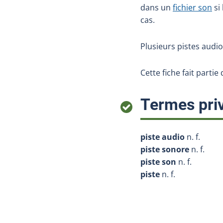
dans un
fichier son
si
cas.
Plusieurs pistes audi
Cette fiche fait parti
Termes priv
piste audio
n. f.
piste sonore
n. f.
piste son
n. f.
piste
n. f.