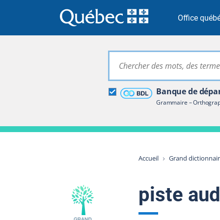
Passer à la recherche
Passer au contenu
Passer à la navigation
Office québé
Grand dictionna
Banque de dépan
Restreindre aux termes
Grammaire – Orthograph
Accueil
Grand dictionnai
piste aud