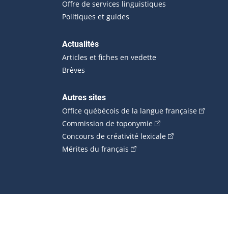
Offre de services linguistiques
Politiques et guides
Actualités
Articles et fiches en vedette
Brèves
Autres sites
(Cet hype
Office québécois de la langue française
(Cet hyperlien externe
Commission de toponymie
(Cet hyperlien ext
Concours de créativité lexicale
(Cet hyperlien externe s'ouvr
Mérites du français