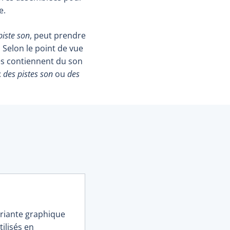
e.
piste son
, peut prendre
 Selon le point de vue
tes contiennent du son
:
des pistes son
ou
des
ariante graphique
ilisés en