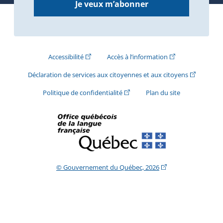
Je veux m’abonner
(Cet hyperlien externe s'ouvrira dans une nouve
(Cet hyperlien exte
Accessibilité
Accès à l’information
(Cet hyperli
Déclaration de services aux citoyennes et aux citoyens
(Cet hyperlien externe s'ouvrira d
Politique de confidentialité
Plan du site
(Cet hyperlien extern
© Gouvernement du Québec, 2026