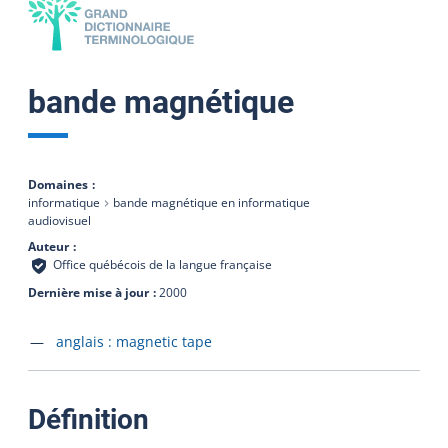
bande magnétique
Domaines
informatique
bande magnétique en informatique
audiovisuel
Auteur
Office québécois de la langue française
Dernière mise à jour
2000
Accéder à la fiche en
anglais :
magnetic tape
:
Définition