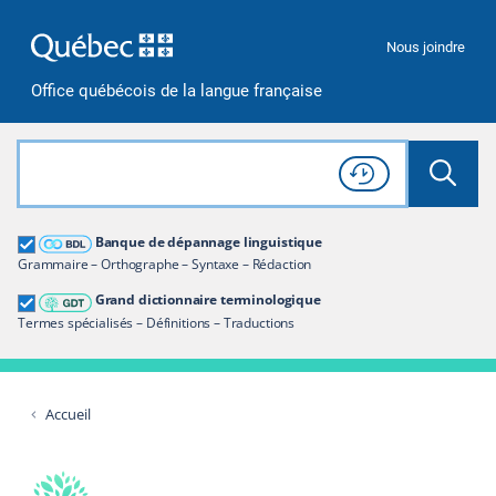
Passer à la recherche
Passer au contenu
Passer à la navigation
Nous joindre
Office québécois de la langue française
Rechercher dans tout le site
Lancer 
Consulter l'
Historique
de recherche
Grand dictionnaire terminologique
Banque de dépannage linguistique
Restreindre aux termes
Grammaire – Orthographe – Syntaxe – Rédaction
Grand dictionnaire terminologique
Termes spécialisés – Définitions – Traductions
Accueil