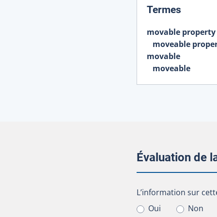
:
Termes
movable property
moveable prope
movable
moveable
Évaluation de 
L’information sur cet
L’information sur cett
Oui
Non