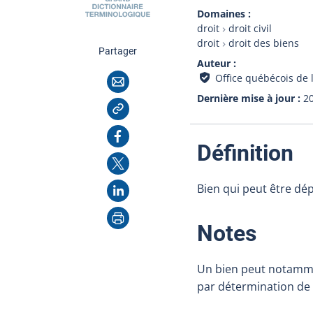
Domaines
droit
droit civil
droit
droit des biens
cette page
Partager
Auteur
Courriel
Office québécois de 
Dernière mise à jour
2
Copier l'adresse
Facebook
:
Définition
X
LinkedIn
Bien qui peut être dép
Imprimer
:
Notes
Un bien peut notamme
par détermination de l