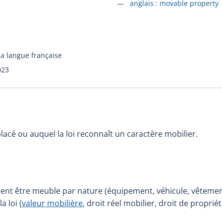
Accéder à la fiche en
anglais :
movable property
la langue française
023
lacé ou auquel la loi reconnaît un caractère mobilier.
nt être meuble par nature (équipement, véhicule, vêteme
a loi (
valeur mobilière
, droit réel mobilier, droit de propriét