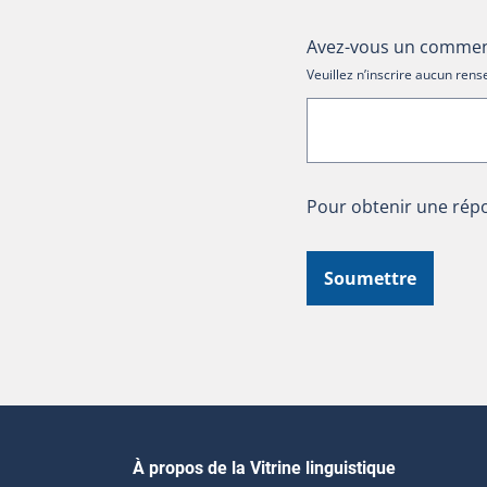
Avez-vous un comment
Veuillez n’inscrire aucun re
Pour obtenir une répo
Soumettre
Navigation principale
À propos de la Vitrine linguistique