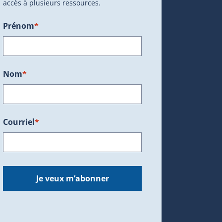
accès à plusieurs ressources.
Prénom
*
ans une nouvelle fenêtre.)
Nom
*
Courriel
*
dans une nouvelle fenêtre.)
Je veux m’abonner