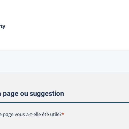
rty
la page ou suggestion
te page vous a-t-elle été utile?
e page vous a-t-elle été utile?
*