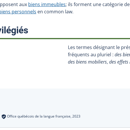
opposent aux
biens immeubles
; ils forment une catégorie d
biens personnels
en common law.
:
ilégiés
Les termes désignant le pré
fréquents au pluriel :
des bie
des biens mobiliers
,
des effets
s
:
Office québécois de la langue française,
2023