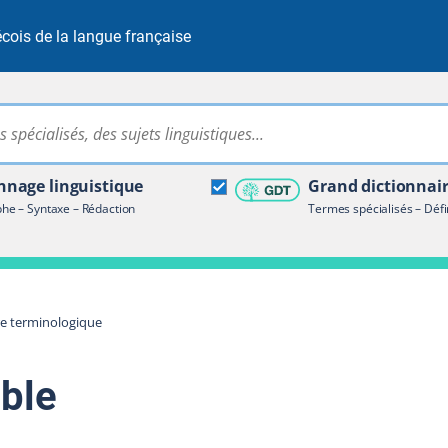
cois de la langue française
Rechercher dans tout le site
ire terminologique
nage linguistique
Grand dictionnai
e – Syntaxe – Rédaction
Termes spécialisés – Défi
re terminologique
ble