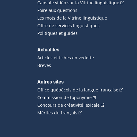
(Cet hyp
Capsule vidéo sur la Vitrine linguistique
Foire aux questions
Les mots de la Vitrine linguistique
Offre de services linguistiques
Politiques et guides
Actualités
Articles et fiches en vedette
Brèves
Autres sites
(Cet hype
Office québécois de la langue française
(Cet hyperlien externe
Commission de toponymie
(Cet hyperlien ext
Concours de créativité lexicale
(Cet hyperlien externe s'ouvr
Mérites du français